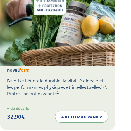
noval
form
Favorise l’
, la
et
énergie durable
vitalité globale
1,3
les performances
.
physiques et intellectuelles
2
Protection antioxydante
.
:
+ de détails
noval
form
32,90
€
AJOUTER AU PANIER