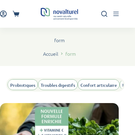
Passer
au
contenu
Panier
d’achat
form
Accueil
form
Probiotiques
Troubles digestifs
Confort articulaire
Humeu