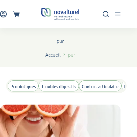
Passer
au
contenu
Panier
d’achat
pur
Accueil
pur
Probiotiques
Troubles digestifs
Confort articulaire
Humeu