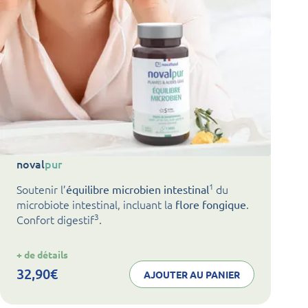
noval
pur
1
Soutenir l’
du
équilibre microbien intestinal
microbiote intestinal, incluant la
.
flore fongique
3
Confort digestif
.
:
+ de détails
noval
pur
32,90
€
AJOUTER AU PANIER