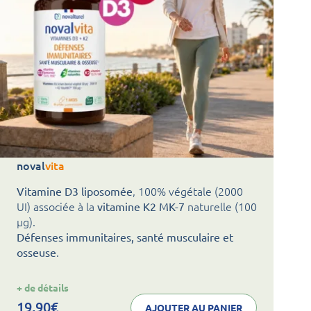
noval
vita
, 100% végétale (2000
Vitamine D3 liposomée
UI) associée à la
naturelle (100
vitamine K2 MK-7
µg).
Défenses immunitaires, santé musculaire et
.
osseuse
:
+ de détails
noval
vita
19,90
€
AJOUTER AU PANIER