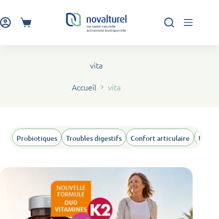
Passer
au
contenu
Panier
d’achat
vita
Accueil
vita
Probiotiques
Troubles digestifs
Confort articulaire
Humeu