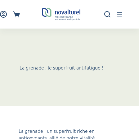
Passer
au
contenu
Panier
d’achat
La grenade : le superfruit antifatigue !
La grenade : un superfruit riche en
antioxydants, allié de notre vitalité