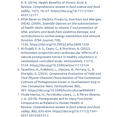
R. P. (2016). Health Benefits of Punicic Acid: A
Review.
Comprehensive reviews in food science and food
safety
,
15
(1), 16–27.
https://doi.org/10.1111/1541-
4337.12171
EFSA Panel on Dietetic Products, Nutrition and Allergies
(NDA). (2009).
Scientific Opinion on the substantiation
of health claims related to vitamin C and protection of
DNA, proteins and lipids from oxidative damage, and
contributions to normal energy metabolism and immune
function
.
EFSA Journal
, 7(9),
1226.
https://doi.org/10.2903/j.efsa.2009.1226
Al‑Dujaili, E. A. S., Casey, C., & Stockton, A. (2022).
Antioxidant properties and cardiovascular effects of a
natural pomegranate extract in healthy volunteers: a
randomized controlled study.
Antioxidants
, 11(11),
2124.
https://doi.org/10.3390/antiox11112124
Tarantino, A., Frabboni, L., Mazzeo, A., Ferrara, G., &
Disciglio, G. (2022).
Comparative Evaluation of Yield and
Fruit Physico‑Chemical Characteristics of Five Commercial
Cultivars of Pomegranate Grown in Southeastern Italy in
Two Consecutive Years
.
Horticulturae, 8
(6),
497.
https://doi.org/10.3390/horticulturae8060497
Viuda-Martos, M., Fernández-López, J., & Pérez-Álvarez,
J. A. (2010). Pomegranate and its Many Functional
Components as Related to Human Health: A
Review.
Comprehensive reviews in food science and food
safety
,
9
(6), 635–654.
https://doi.org/10.1111/j.1541-
4337.2010.00131.x