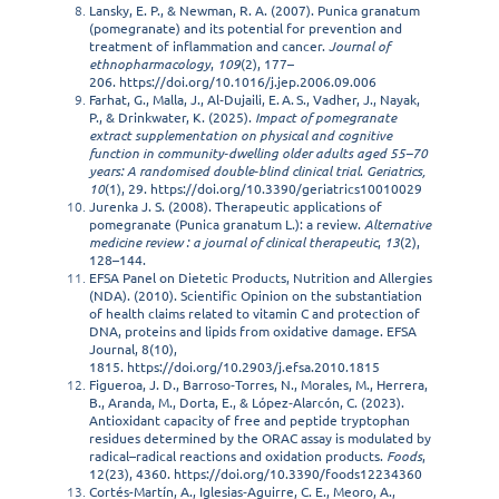
Lansky, E. P., & Newman, R. A. (2007). Punica granatum
(pomegranate) and its potential for prevention and
treatment of inflammation and cancer.
Journal of
ethnopharmacology
,
109
(2), 177–
206.
https://doi.org/10.1016/j.jep.2006.09.006
Farhat, G., Malla, J., Al‑Dujaili, E. A. S., Vadher, J., Nayak,
P., & Drinkwater, K. (2025).
Impact of pomegranate
extract supplementation on physical and cognitive
function in community‑dwelling older adults aged 55–70
years: A randomised double‑blind clinical trial
.
Geriatrics,
10
(1), 29.
https://doi.org/10.3390/geriatrics10010029
Jurenka J. S. (2008). Therapeutic applications of
pomegranate (Punica granatum L.): a review.
Alternative
medicine review : a journal of clinical therapeutic
,
13
(2),
128–144.
EFSA Panel on Dietetic Products, Nutrition and Allergies
(NDA). (2010). Scientific Opinion on the substantiation
of health claims related to vitamin C and protection of
DNA, proteins and lipids from oxidative damage. EFSA
Journal, 8(10),
1815.
https://doi.org/10.2903/j.efsa.2010.1815
Figueroa, J. D., Barroso‑Torres, N., Morales, M., Herrera,
B., Aranda, M., Dorta, E., & López‑Alarcón, C. (2023).
Antioxidant capacity of free and peptide tryptophan
residues determined by the ORAC assay is modulated by
radical–radical reactions and oxidation products.
Foods
,
12(23), 4360.
https://doi.org/10.3390/foods12234360
Cortés-Martín, A., Iglesias‑Aguirre, C. E., Meoro, A.,