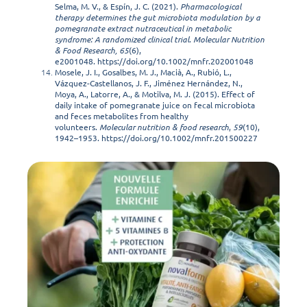
Selma, M. V., & Espín, J. C. (2021).
Pharmacological
therapy determines the gut microbiota modulation by a
pomegranate extract nutraceutical in metabolic
syndrome: A randomized clinical trial
.
Molecular Nutrition
& Food Research, 65
(6),
e2001048.
https://doi.org/10.1002/mnfr.202001048
Mosele, J. I., Gosalbes, M. J., Macià, A., Rubió, L.,
Vázquez-Castellanos, J. F., Jiménez Hernández, N.,
Moya, A., Latorre, A., & Motilva, M. J. (2015). Effect of
daily intake of pomegranate juice on fecal microbiota
and feces metabolites from healthy
volunteers.
Molecular nutrition & food research
,
59
(10),
1942–1953.
https://doi.org/10.1002/mnfr.201500227