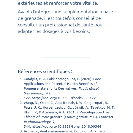
et
.
extérieures
renforcer votre vitalité
Avant d’intégrer une supplémentation à base
de grenade, il est toutefois conseillé de
consulter un professionnel de santé pour
adapter les dosages à vos besoins.
:
Références scientifiques
Kandylis, P., & Kokkinomagoulos, E. (2020). Food
Applications and Potential Health Benefits of
Pomegranate and its Derivatives.
Foods (Basel,
Switzerland)
,
9
(2),
122.
https://doi.org/10.3390/foods9020122
Wang, D., Özen, C., Abu-Reidah, I. M., Chigurupati, S.,
Patra, J. K., Horbanczuk, J. O., Jóźwik, A., Tzvetkov, N. T.,
Uhrin, P., & Atanasov, A. G. (2018). Vasculoprotective
Effects of Pomegranate (
Punica granatum
L.).
Frontiers
in pharmacology
,
9
,
544.
https://doi.org/10.3389/fphar.2018.00544
Aruna, P., Venkataramanamma, D., Singh, A. K., & Singh,