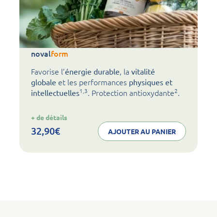
noval
form
Favorise l’
, la
énergie durable
vitalité
et les performances
globale
physiques et
1,3
2
. Protection antioxydante
.
intellectuelles
:
+ de détails
noval
form
32,90
€
AJOUTER AU PANIER