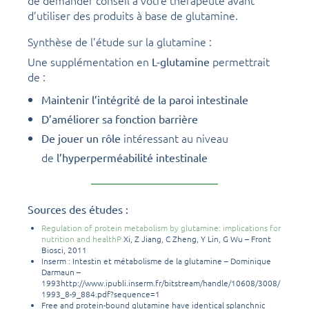
de demander conseil à votre thérapeute avant
d’utiliser des produits à base de glutamine.
Synthèse de l’étude sur la glutamine :
Une supplémentation en
permettrait
L-glutamine
de :
Maintenir l’intégrité de la paroi intestinale
D’améliorer sa fonction barrière
intéressant au niveau
De jouer un rôle
de
l’hyperperméabilité intestinale
Sources des études :
Regulation of protein metabolism by glutamine: implications for
nutrition and healthP
Xi, Z Jiang, C Zheng, Y Lin, G Wu – Front
Biosci, 2011
Inserm : Intestin et métabolisme de la glutamine – Dominique
Darmaun –
1993http://www.ipubli.inserm.fr/bitstream/handle/10608/3008/
1993_8-9_884.pdf?sequence=1
Free and protein-bound glutamine have identical splanchnic