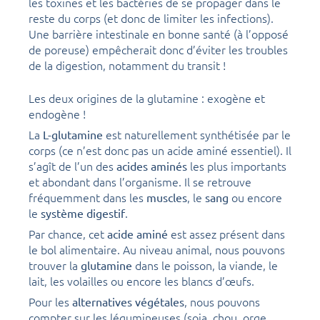
les toxines et les bactéries de se propager dans le
reste du corps (et donc de limiter les infections).
Une barrière intestinale en bonne santé (à l’opposé
de poreuse) empêcherait donc d’éviter les troubles
de la digestion, notamment du transit !
Les deux origines de la glutamine : exogène et
endogène !
La
est naturellement synthétisée par le
L-glutamine
corps (ce n’est donc pas un acide aminé essentiel). Il
s’agît de l’un des
les plus importants
acides aminés
et abondant dans l’organisme. Il se retrouve
fréquemment dans les
, le
ou encore
muscles
sang
le
.
système digestif
Par chance, cet
est assez présent dans
acide aminé
le bol alimentaire. Au niveau animal, nous pouvons
trouver la
dans le poisson, la viande, le
glutamine
lait, les volailles ou encore les blancs d’œufs.
Pour les
, nous pouvons
alternatives végétales
compter sur les légumineuses (soja, chou, orge,