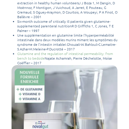
extraction in healthy human volunteersJ J Boza 1, M Dangin, D
Moënnoz, F Montigon, J Vuichoud, A Jarret, E Pouteau, G
Gremaud, S Oguey-Araymon, D Courtois, A Woupeyi, P A Finot, O
Ballèvre – 2001
Six-month outcome of critically ill patients given glutamine-
supplemented parenteral nutritionR D Griffiths 1, C Jones, T E
Palmer – 1997
Une supplémentation en glutamine limite l’hyperperméabilité
intestinale dans deux modèles murins mimant les symptômes du
syndrome de l’intestin irritableI.Ghouzali-W.Bahlouli-C.Lemaitre-
S.Azhar-M.Meleine-P.Ducrotté – 2017
Glutamine and the regulation of intestinal permeability: from
bench to bedside
Najate Achamrah, Pierre Déchelotte, Moïse
Coëffier – 2017