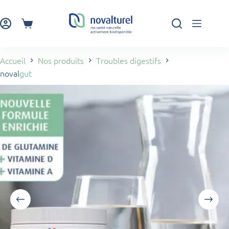
Passer
au
contenu
Panier
d’achat
Accueil
Nos produits
Troubles digestifs
noval
gut