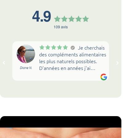
4.9
109
avis
Je cherchais
des compléments alimentaires
les plus naturels possibles.
D'années en années j'ai
Diane N.
Sylvie
essayé les produits de
différentes marques. On m'a
conseillé il y a 8 mois de cela
les gammes du laboratoire
Novalnaturel. La teneur et la
qualité des ingrédients sont
remarquables! Associés à la
technologie de
microencapsulation et de la
gellule gastro-résistante je