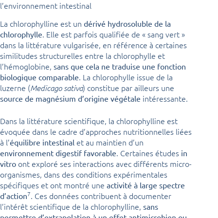
l’environnement intestinal
La chlorophylline est un
dérivé hydrosoluble de la
. Elle est parfois qualifiée de « sang vert »
chlorophylle
dans la littérature vulgarisée, en référence à certaines
similitudes structurelles entre la chlorophylle et
l’hémoglobine,
sans que cela ne traduise une fonction
. La chlorophylle issue de la
biologique comparable
luzerne (
) constitue par ailleurs une
Medicago sativa
intéressante.
source de magnésium d’origine végétale
Dans la littérature scientifique, la chlorophylline est
évoquée dans le cadre d’approches nutritionnelles liées
à l’
et au maintien d’un
équilibre intestinal
. Certaines études
environnement digestif favorable
in
ont exploré ses interactions avec différents micro-
vitro
organismes, dans des conditions expérimentales
spécifiques et ont montré une
activité à large spectre
7
. Ces données contribuent à documenter
d’action
l’intérêt scientifique de la chlorophylline,
sans
permettre d’extrapolation à un effet antimicrobien ou