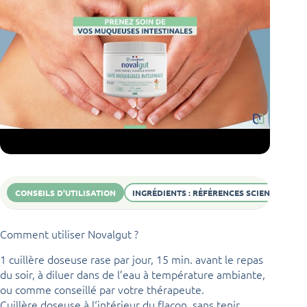
conseille vivement leurs
produits! J'ai personnellement
commencé avec une cure de
réequilibrage intestinal.
J'avais entendu parlé de
l'impact de la qualité digestive
sur le bien-être mais quelle
découverte! Je suis depuis
une adepte de Novalnaturel.
N'hésitez plus vous êtes au
bon endroit! La livraison est
rapide et le site propose
régulièrement des offres
CONSEILS D'UTILISATION
INGRÉDIENTS : RÉFÉRENCES SCIENTIFIQUES
promotionnelles. C'est top.
Comment utiliser Novalgut ?
1 cuillère doseuse rase par jour, 15 min. avant le repas
du soir, à diluer dans de l’eau à température ambiante,
ou comme conseillé par votre thérapeute.
Cuillère doseuse à l‘intérieur du flacon, sans tenir