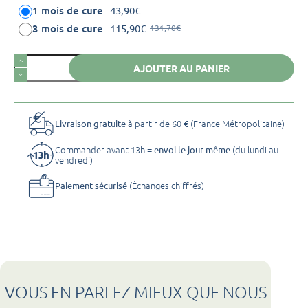
1 mois de cure
43,90
€
3 mois de cure
115,90
€
131,70
€
Le
Le
prix
prix
quantité
initial
actuel
AJOUTER AU PANIER
de
était :
est :
131,70€.
115,90€.
novalgut
à partir de 60 € (France Métropolitaine)
Livraison gratuite
Commander avant 13h =
(du lundi au
envoi le jour même
vendredi)
(Échanges chiffrés)
Paiement sécurisé
VOUS EN PARLEZ MIEUX QUE NOUS