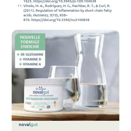
1625.
https://doi.org/10.3945/jn.109.104638
Vinolo, M. A., Rodrigues, H. G., Nachbar, R. T., & Curi, R.
(2011). Regulation of inflammation by short chain fatty
acids.
Nutrients
,
3
(10), 858–
876.
https://doi.org/10.3390/nu3100858
noval
gut