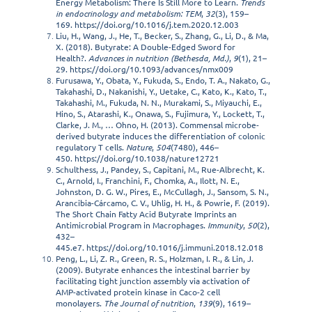
Energy Metabolism: There Is Still More to Learn.
Trends
in endocrinology and metabolism: TEM
,
32
(3), 159–
169.
https://doi.org/10.1016/j.tem.2020.12.003
Liu, H., Wang, J., He, T., Becker, S., Zhang, G., Li, D., & Ma,
X. (2018). Butyrate: A Double-Edged Sword for
Health?.
Advances in nutrition (Bethesda, Md.)
,
9
(1), 21–
29.
https://doi.org/10.1093/advances/nmx009
Furusawa, Y., Obata, Y., Fukuda, S., Endo, T. A., Nakato, G.,
Takahashi, D., Nakanishi, Y., Uetake, C., Kato, K., Kato, T.,
Takahashi, M., Fukuda, N. N., Murakami, S., Miyauchi, E.,
Hino, S., Atarashi, K., Onawa, S., Fujimura, Y., Lockett, T.,
Clarke, J. M., … Ohno, H. (2013). Commensal microbe-
derived butyrate induces the differentiation of colonic
regulatory T cells.
Nature
,
504
(7480), 446–
450.
https://doi.org/10.1038/nature12721
Schulthess, J., Pandey, S., Capitani, M., Rue-Albrecht, K.
C., Arnold, I., Franchini, F., Chomka, A., Ilott, N. E.,
Johnston, D. G. W., Pires, E., McCullagh, J., Sansom, S. N.,
Arancibia-Cárcamo, C. V., Uhlig, H. H., & Powrie, F. (2019).
The Short Chain Fatty Acid Butyrate Imprints an
Antimicrobial Program in Macrophages.
Immunity
,
50
(2),
432–
445.e7.
https://doi.org/10.1016/j.immuni.2018.12.018
Peng, L., Li, Z. R., Green, R. S., Holzman, I. R., & Lin, J.
(2009). Butyrate enhances the intestinal barrier by
facilitating tight junction assembly via activation of
AMP-activated protein kinase in Caco-2 cell
monolayers.
The Journal of nutrition
,
139
(9), 1619–