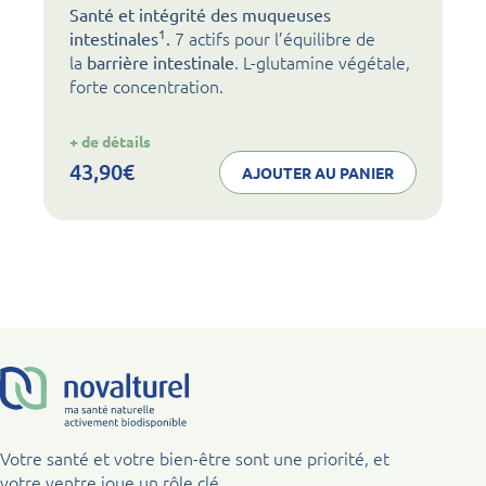
Santé et intégrité des muqueuses
1
7 actifs pour l’équilibre de
intestinales
.
la
. L-glutamine végétale,
barrière intestinale
forte concentration.
:
+ de détails
noval
gut
43,90
€
AJOUTER AU PANIER
Votre santé et votre bien-être sont une priorité, et
votre ventre joue un rôle clé.