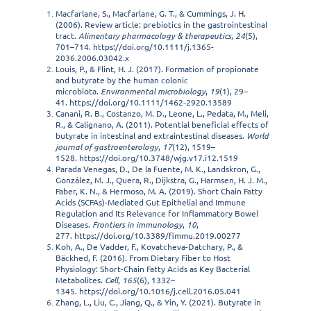
Macfarlane, S., Macfarlane, G. T., & Cummings, J. H.
(2006). Review article: prebiotics in the gastrointestinal
tract.
Alimentary pharmacology & therapeutics
,
24
(5),
701–714.
https://doi.org/10.1111/j.1365-
2036.2006.03042.x
Louis, P., & Flint, H. J. (2017). Formation of propionate
and butyrate by the human colonic
microbiota.
Environmental microbiology
,
19
(1), 29–
41.
https://doi.org/10.1111/1462-2920.13589
Canani, R. B., Costanzo, M. D., Leone, L., Pedata, M., Meli,
R., & Calignano, A. (2011). Potential beneficial effects of
butyrate in intestinal and extraintestinal diseases.
World
journal of gastroenterology
,
17
(12), 1519–
1528.
https://doi.org/10.3748/wjg.v17.i12.1519
Parada Venegas, D., De la Fuente, M. K., Landskron, G.,
González, M. J., Quera, R., Dijkstra, G., Harmsen, H. J. M.,
Faber, K. N., & Hermoso, M. A. (2019). Short Chain Fatty
Acids (SCFAs)-Mediated Gut Epithelial and Immune
Regulation and Its Relevance for Inflammatory Bowel
Diseases.
Frontiers in immunology
,
10
,
277.
https://doi.org/10.3389/fimmu.2019.00277
Koh, A., De Vadder, F., Kovatcheva-Datchary, P., &
Bäckhed, F. (2016). From Dietary Fiber to Host
Physiology: Short-Chain Fatty Acids as Key Bacterial
Metabolites.
Cell
,
165
(6), 1332–
1345.
https://doi.org/10.1016/j.cell.2016.05.041
Zhang, L., Liu, C., Jiang, Q., & Yin, Y. (2021). Butyrate in