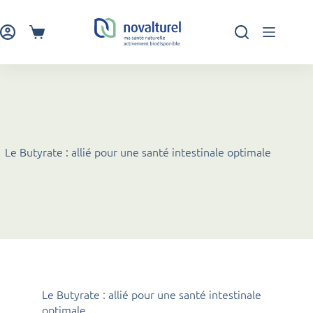
Passer
au
contenu
Panier
d’achat
Le Butyrate : allié pour une santé intestinale optimale
Le Butyrate : allié pour une santé intestinale
optimale