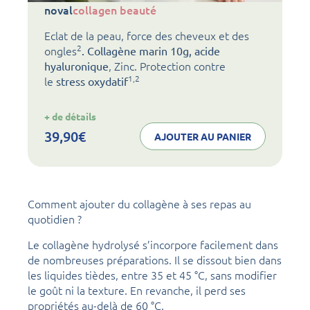
noval
collagen beauté
Eclat de la peau, force des cheveux et des
2
ongles
. Collagène marin 10g, acide
, Zinc. Protection contre
hyaluronique
1,2
le
stress oxydatif
:
+ de détails
noval
collagen
39,90
€
AJOUTER AU PANIER
beauté
Comment ajouter du collagène à ses repas au
quotidien ?
Le collagène hydrolysé s’incorpore facilement dans
de nombreuses préparations. Il se dissout bien dans
les liquides tièdes, entre 35 et 45 °C, sans modifier
le goût ni la texture. En revanche, il perd ses
propriétés au-delà de 60 °C.