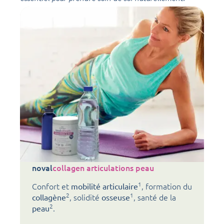
noval
collagen articulations peau
1
Confort et
, formation du
mobilité articulaire
2
1
, solidité
, santé de la
collagène
osseuse
2
.
peau