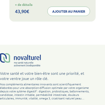
:
+ de détails
noval
collagen
43,90
€
AJOUTER AU PANIER
articulations
peau
Votre santé et votre bien-être sont une priorité, et
votre ventre joue un rôle clé.
Nos compléments alimentaires innovants sont scientifiquement
élaborées pour une absorption-diffusion optimale par votre organisme
depuis votre sytème digestif : digestion, probiotiques, ballonnements,
candidose, intestin irritable, perméabilité intestinale, douleurs
articulaires, immunité, vitalité, omega 3, cicatrisant naturel peau…