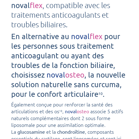
, compatible avec les
noval
flex
traitements anticoagulants et
troubles biliaires.
En alternative au
noval
flex
pour
les personnes sous traitement
anticoagulant ou ayant des
troubles de la fonction biliaire,
choisissez
noval
osteo
, la nouvelle
solution naturelle sans curcuma,
pour le confort articulaire
.
10
Également conçue pour renforcer la santé des
articulations et des os
,
associe 5 actifs
noval
osteo
10
naturels complémentaires dont 2 sous forme
liposomale pour une assimilation optimale.
La
et la
, composants
glucosamine
chondroïtine
essentiels du cartilage, sont liposomées et sont ici