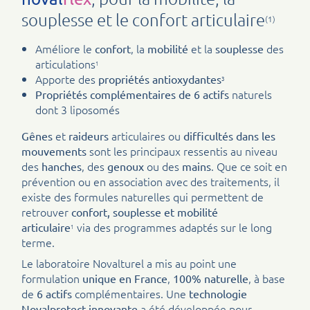
souplesse et le confort articulaire
(1)
Améliore le
, la
et la
des
confort
mobilité
souplesse
articulations
1
Apporte des
propriétés antioxydantes
3
naturels
Propriétés complémentaires de 6 actifs
dont 3 liposomés
et
articulaires ou
Gênes
raideurs
difficultés dans les
sont les principaux ressentis au niveau
mouvements
des
, des
ou des
. Que ce soit en
hanches
genoux
mains
prévention ou en association avec des traitements, il
existe des formules naturelles qui permettent de
retrouver
confort, souplesse et mobilité
via des programmes adaptés sur le long
articulaire
1
terme.
Le laboratoire Novalturel a mis au point une
formulation
,
, à base
unique en France
100% naturelle
de
complémentaires. Une
6 actifs
technologie
a été développée pour
Novalprotect
innovante