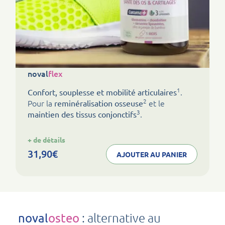
noval
flex
1
.
Confort, souplesse et mobilité articulaires
2
Pour la
et le
reminéralisation osseuse
3
.
maintien des tissus conjonctifs
:
+ de détails
noval
flex
31,90
€
AJOUTER AU PANIER
: alternative au
noval
osteo