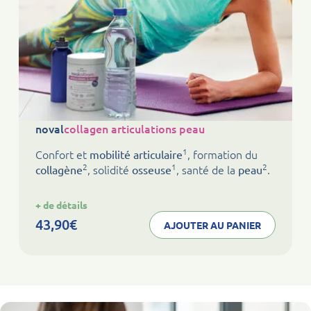
noval
collagen articulations peau
1
Confort et
, formation du
mobilité articulaire
2
1
2
, solidité
, santé de la
.
collagène
osseuse
peau
:
+ de détails
noval
collagen
43,90
€
AJOUTER AU PANIER
articulations
peau