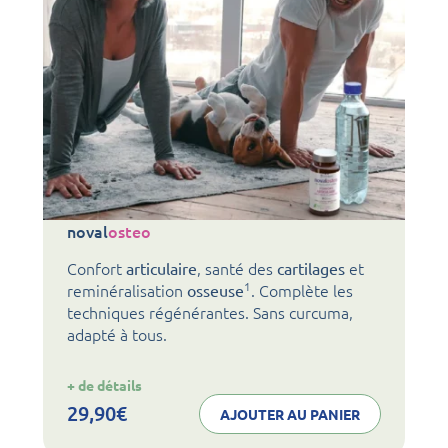
noval
osteo
Confort
, santé des
et
articulaire
cartilages
1
reminéralisation
. Complète les
osseuse
techniques régénérantes. Sans curcuma,
adapté à tous.
:
+ de détails
noval
osteo
29,90
€
AJOUTER AU PANIER