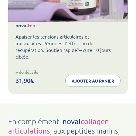
noval
fen
Apaiser les tensions articulaires et
Périodes d’effort ou de
musculaires.
1
récupération.
– cure 10 jours
Soutien rapide
ciblée.
:
+ de détails
noval
fen
31,90
€
AJOUTER AU PANIER
En complément,
noval
collagen
, aux peptides marins,
articulations