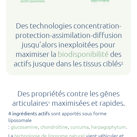
Des technologies concentration-
protection-assimilation-diffusion
jusqu’alors inexploitées pour
maximiser la
biodisponibilité
des
actifs jusque dans les tissus ciblés
2
Des propriétés contre les gênes
articulaires
maximisées et rapides.
1
sont apportés sous forme
4 ingrédients actifs
liposomale
:
glucosamine
,
chondroïtine
,
curcuma
,
harpagophytum
.
La
technologie de liposome naturel
vient véhiculer et