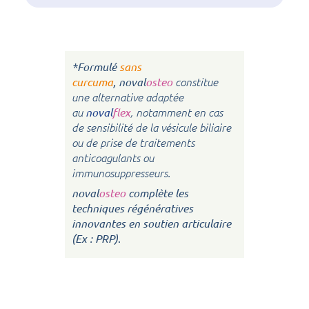
*Formulé
sans
curcuma
,
noval
osteo
constitue
une alternative adaptée
au
noval
flex
, notamment en cas
de sensibilité de la vésicule biliaire
ou de prise de traitements
anticoagulants ou
immunosuppresseurs.
noval
osteo
complète les
techniques régénératives
innovantes en soutien articulaire
(Ex : PRP)
.