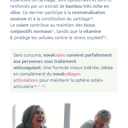
renforcés par un extrait de
bambou très riche en
Ce dernier participe à la
silice.
reminéralisation
et à la constitution du cartilage
.
osseuse
10
Le
contribue au maintien des
cuivre
tissus
, tandis que la
conjonctifs normaux
vitamine
11
protège les cellules contre le stress oxydatif
.
E
12
Sans curcuma,
noval
osteo
convient parfaitement
aux personnes sous traitement
Une formule mieux tolérée, idéale
anticoagulant.
en complément du
noval
collagen
pour maintenir la sphère ostéo-
articulations
articulaire
.
10, 11, 12