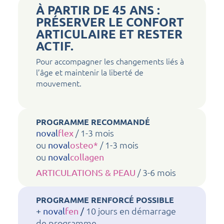
À PARTIR DE 45 ANS :
PRÉSERVER LE CONFORT
ARTICULAIRE ET RESTER
ACTIF.
Pour accompagner les changements liés à
l’âge et maintenir la liberté de
mouvement.
PROGRAMME RECOMMANDÉ
/ 1-3 mois
noval
flex
ou
/ 1-3 mois
noval
osteo*
ou
noval
collagen
/ 3-6 mois
ARTICULATIONS & PEAU
PROGRAMME RENFORCÉ POSSIBLE
10 jours en démarrage
+
noval
fen
/
de programme