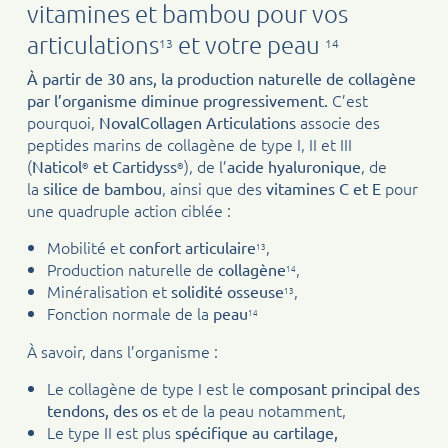
vitamines et bambou pour vos
articulations
et votre peau
13
14
À partir de 30 ans, la production naturelle de collagène
C’est
par l’organisme diminue progressivement.
pourquoi,
associe des
NovalCollagen
Articulations
peptides marins de collagène de type I, II et III
(
), de l’
, de
Naticol
et Cartidyss
acide hyaluronique
®
®
la
, ainsi que des
pour
silice de bambou
vitamines C et E
une quadruple action ciblée :
Mobilité et
,
confort articulaire
13
Production naturelle de
,
collagène
14
Minéralisation et
,
solidité osseuse
13
Fonction normale de la
peau
14
À savoir, dans l’organisme :
Le collagène de type I est le
composant principal des
et de la peau notamment,
tendons, des os
Le type II est plus
spécifique au cartilage,