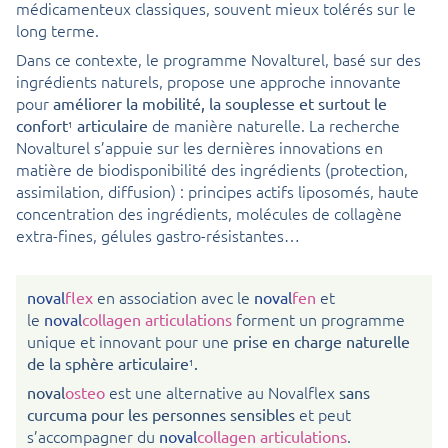
médicamenteux classiques, souvent mieux tolérés sur le
long terme.
Dans ce contexte, le programme Novalturel, basé sur des
ingrédients naturels, propose une approche innovante
pour
améliorer la mobilité, la souplesse et surtout le
de manière naturelle. La recherche
confort
articulaire
1
Novalturel s’appuie sur les dernières innovations en
matière de biodisponibilité des ingrédients (protection,
assimilation, diffusion) : principes actifs liposomés, haute
concentration des ingrédients, molécules de collagène
extra-fines, gélules gastro-résistantes…
en association avec le
et
noval
flex
noval
fen
le
forment un programme
noval
collagen articulations
unique et innovant pour une
prise en charge naturelle
de la sphère articulaire
.
1
est une alternative au Novalflex
noval
osteo
sans
et peut
curcuma pour les personnes sensibles
s’accompagner du
.
noval
collagen articulations