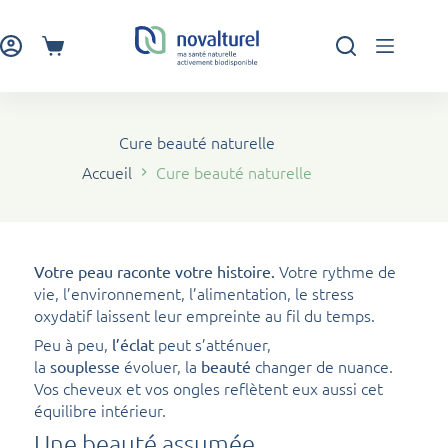
Passer
au
contenu
Panier
d’achat
Cure beauté naturelle
Accueil
Cure beauté naturelle
Votre rythme de
Votre peau raconte votre histoire.
vie, l’environnement, l’alimentation, le stress
oxydatif laissent leur empreinte au fil du temps.
Peu à peu,
peut s’atténuer,
l’éclat
la
évoluer, la
changer de nuance.
souplesse
beauté
Vos cheveux et vos ongles reflètent eux aussi cet
équilibre intérieur.
Une beauté assumée