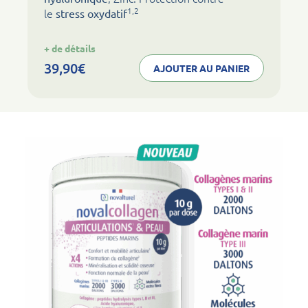
1,2
le
stress oxydatif
:
+ de détails
noval
collagen
39,90
€
AJOUTER AU PANIER
beauté