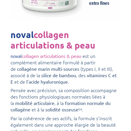
noval
collagen
articulations & peau
est un
noval
collagen articulations & peau
complément alimentaire formulé à partir
de
(types I, II et III),
collagène marin multi-sources
associé à de la
, des
silice de bambou
vitamines C et
et de
.
E
l’acide hyaluronique
Pensée avec précision, sa composition accompagne
des fonctions physiologiques normales liées à
la
, à la
mobilité articulaire
formation normale du
et à la
.
collagène
solidité osseuse
5,6
Par la cohérence de ses actifs, la formule s’inscrit
également dans une approche élargie de la beauté
naturelle, en accompagnant des fonctions