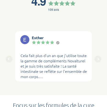
4.9
109
avis
Esther
Cela fait plus d’un an que j’utilise toute
la gamme de compléments Novalturel
et je suis très satisfaite ! La santé
intestinale se reflète sur l’ensemble de
mon corps.
De nature stressée et angoissée, Cela a
réellement changé ma vie et ca se voit
dans mes bilans sanguins également !
Je recommande particulièrement la
cure initiale (Novalclean et Novalflam).
Focus sur les formules de la cure