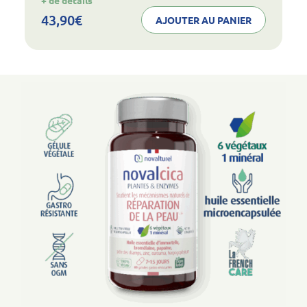
+ de détails
noval
collagen
43,90
€
AJOUTER AU PANIER
articulations
peau