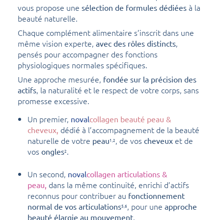
vous propose une
à la
sélection de formules dédiées
beauté naturelle.
Chaque complément alimentaire s’inscrit dans une
même vision experte,
,
avec des rôles distincts
pensés pour accompagner des fonctions
physiologiques normales spécifiques.
Une approche mesurée,
fondée sur la précision des
, la naturalité et le respect de votre corps, sans
actifs
promesse excessive.
Un premier,
noval
collagen beauté peau &
dédié à l’accompagnement de la beauté
cheveux,
naturelle de votre
, de vos
et de
peau
cheveux
1,2
vos
.
ongles
2
Un second,
noval
collagen articulations &
dans la même continuité, enrichi d’actifs
peau,
reconnus pour contribuer au
fonctionnement
, pour une
normal de vos articulations
approche
5,6
.
beauté élargie au mouvement