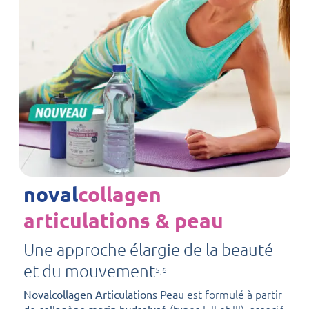
noval
collagen
articulations & peau
Une approche élargie de la beauté
et du mouvement
5,6
est formulé à partir
Novalcollagen Articulations Peau
de
(types I, II et III), associé
collagène marin hydrolysé