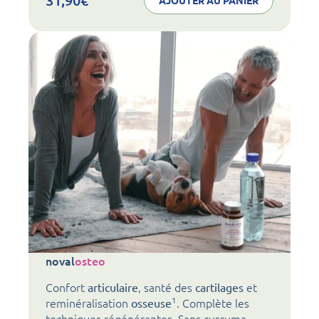
AJOUTER AU PANIER
noval
osteo
Confort
, santé des
et
articulaire
cartilages
1
reminéralisation
. Complète les
osseuse
techniques régénérantes. Sans curcuma,