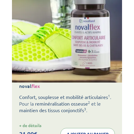
noval
flex
1
.
Confort, souplesse et mobilité articulaires
2
Pour la
et le
reminéralisation osseuse
3
.
maintien des tissus conjonctifs
:
+ de détails
noval
flex
31,90
€