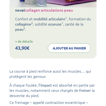
noval
collagen articulations peau
1
Confort et
, formation du
mobilité articulaire
2
1
, solidité
, santé de la
collagène
osseuse
2
.
peau
:
+ de détails
noval
collagen
43,90
€
AJOUTER AU PANIER
articulations
peau
La course à pied renforce aussi les muscles… qui
protègent les genoux
À chaque foulée,
est absorbé en partie par
l’impact
les muscles, notamment ceux chargés de
la
freiner
descente du pied.
Ce freinage – appelé contraction excentrique –