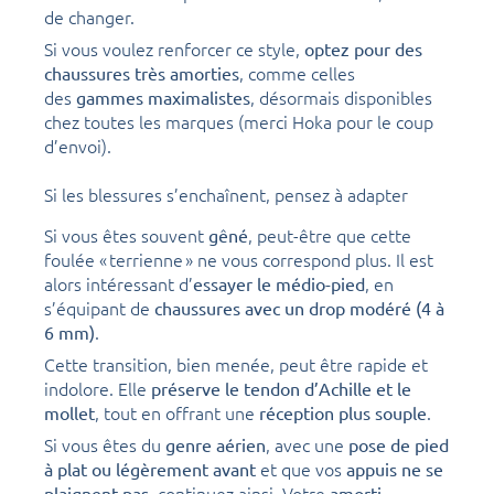
de changer.
Si vous voulez renforcer ce style,
optez pour des
, comme celles
chaussures très amorties
des
, désormais disponibles
gammes maximalistes
chez toutes les marques (merci Hoka pour le coup
d’envoi).
Si les blessures s’enchaînent, pensez à adapter
Si vous êtes souvent
, peut-être que cette
gêné
foulée « terrienne » ne vous correspond plus. Il est
alors intéressant d’
, en
essayer le médio-pied
s’équipant de
chaussures avec un drop modéré (4 à
.
6 mm)
Cette transition, bien menée, peut être rapide et
indolore. Elle
préserve le tendon d’Achille et le
, tout en offrant une
.
mollet
réception plus souple
Si vous êtes du
, avec une
genre aérien
pose de pied
et que vos
à plat ou légèrement avant
appuis ne se
, continuez ainsi. Votre
plaignent pas
amorti