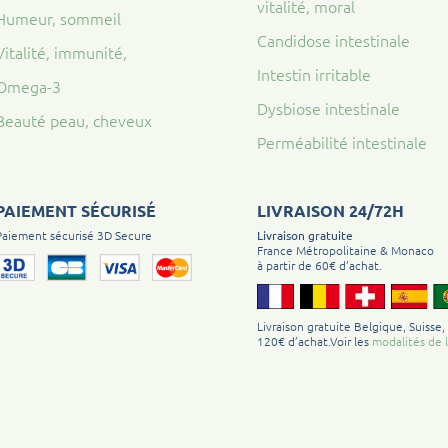
vitalité, moral
Humeur, sommeil
Candidose intestinale
Vitalité, immunité,
Intestin irritable
Omega-3
Dysbiose intestinale
Beauté peau, cheveux
Perméabilité intestinale
PAIEMENT SÉCURISÉ
LIVRAISON 24/72H
Paiement sécurisé 3D Secure
Livraison gratuite
France Métropolitaine & Monaco
à partir de 60€ d’achat.
Livraison gratuite Belgique, Suisse,
120€ d’achat.Voir les
modalités de l