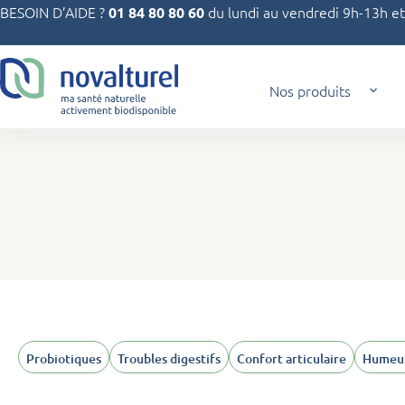
Passer
BESOIN D’AIDE ?
du lundi au vendredi 9h-13h e
01 84 80 80 60
au
contenu
Nos produits
Probiotiques
Troubles digestifs
Confort articulaire
Humeur