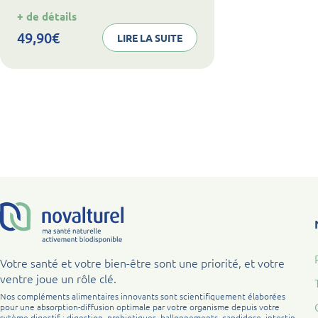
:
+ de détails
noval
clean
49,90
€
LIRE LA SUITE
Votre santé et votre bien-être sont une priorité, et votre
ventre joue un rôle clé.
Nos compléments alimentaires innovants sont scientifiquement élaborées
pour une absorption-diffusion optimale par votre organisme depuis votre
sytème digestif : digestion, probiotiques, ballonnements, candidose, intestin