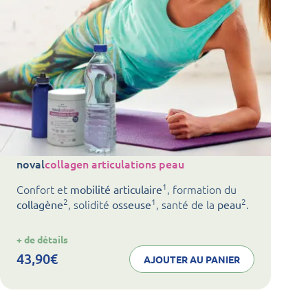
noval
collagen articulations peau
1
Confort et
, formation du
mobilité articulaire
2
1
2
, solidité
, santé de la
.
collagène
osseuse
peau
:
+ de détails
noval
collagen
43,90
€
AJOUTER AU PANIER
articulations
peau