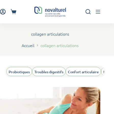
Passer
au
contenu
Panier
d’achat
collagen articulations
Accueil
collagen articulations
Probiotiques
Troubles digestifs
Confort articulaire
Humeu