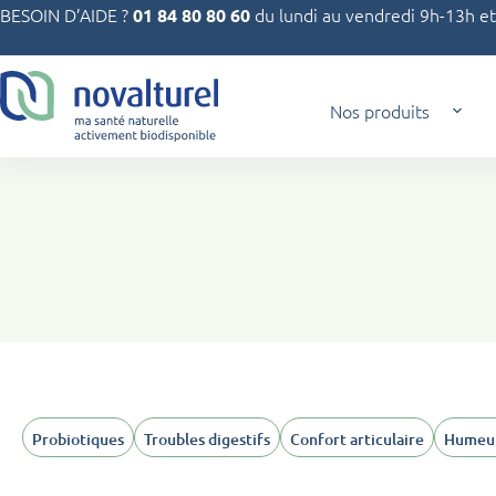
Passer
BESOIN D’AIDE ?
du lundi au vendredi 9h-13h e
01 84 80 80 60
au
contenu
Nos produits
Probiotiques
Troubles digestifs
Confort articulaire
Humeur