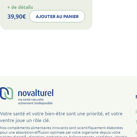
:
+ de détails
noval
collagen
39,90
€
AJOUTER AU PANIER
beauté
Votre santé et votre bien-être sont une priorité, et votre
ventre joue un rôle clé.
Nos compléments alimentaires innovants sont scientifiquement élaborées
pour une absorption-diffusion optimale par votre organisme depuis votre
sytème digestif : digestion, probiotiques, ballonnements, candidose, intestin