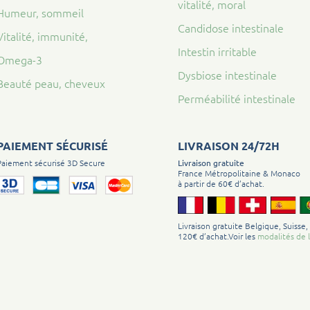
vitalité, moral
Humeur, sommeil
Candidose intestinale
Vitalité, immunité,
Intestin irritable
Omega-3
Dysbiose intestinale
Beauté peau, cheveux
Perméabilité intestinale
PAIEMENT SÉCURISÉ
LIVRAISON 24/72H
Paiement sécurisé 3D Secure
Livraison gratuite
France Métropolitaine & Monaco
à partir de 60€ d’achat.
Livraison gratuite Belgique, Suisse,
120€ d’achat.Voir les
modalités de l