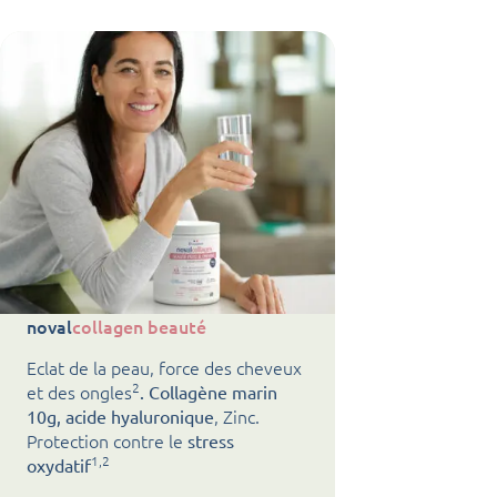
noval
collagen beauté
Eclat de la peau, force des cheveux
2
et des ongles
. Collagène marin
, Zinc.
10g, acide hyaluronique
Protection contre le
stress
1,2
oxydatif