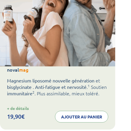
noval
mag
et
Magnesium liposomé nouvelle génération
1
.
.
Soutien
bisglycinate
Anti-fatigue et nervosité
2
. Plus assimilable, mieux toléré.
immunitaire
:
+ de détails
noval
mag
19,90
€
AJOUTER AU PANIER