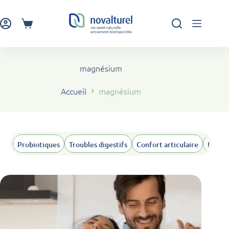
Passer
au
contenu
Panier
d’achat
magnésium
Accueil
magnésium
Probiotiques
Troubles digestifs
Confort articulaire
Humeu