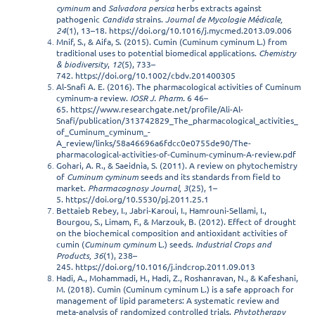
cyminum
and
Salvadora persica
herbs extracts against
pathogenic
Candida
strains.
Journal de Mycologie Médicale,
24
(1), 13–18.
https://doi.org/10.1016/j.mycmed.2013.09.006
Mnif, S., & Aifa, S. (2015). Cumin (Cuminum cyminum L.) from
traditional uses to potential biomedical applications.
Chemistry
& biodiversity
,
12
(5), 733–
742.
https://doi.org/10.1002/cbdv.201400305
Al-Snafi A. E. (2016). The pharmacological activities of Cuminum
cyminum-a review.
IOSR J. Pharm.
6 46–
65.
https://www.researchgate.net/profile/Ali-Al-
Snafi/publication/313742829_The_pharmacological_activities_
of_Cuminum_cyminum_-
A_review/links/58a46696a6fdcc0e0755de90/The-
pharmacological-activities-of-Cuminum-cyminum-A-review.pdf
Gohari, A. R., & Saeidnia, S. (2011). A review on phytochemistry
of
Cuminum cyminum
seeds and its standards from field to
market.
Pharmacognosy Journal, 3
(25), 1–
5.
https://doi.org/10.5530/pj.2011.25.1
Bettaieb Rebey, I., Jabri-Karoui, I., Hamrouni-Sellami, I.,
Bourgou, S., Limam, F., & Marzouk, B. (2012). Effect of drought
on the biochemical composition and antioxidant activities of
cumin (
Cuminum cyminum
L.) seeds.
Industrial Crops and
Products, 36
(1), 238–
245.
https://doi.org/10.1016/j.indcrop.2011.09.013
Hadi, A., Mohammadi, H., Hadi, Z., Roshanravan, N., & Kafeshani,
M. (2018). Cumin (Cuminum cyminum L.) is a safe approach for
management of lipid parameters: A systematic review and
meta-analysis of randomized controlled trials.
Phytotherapy