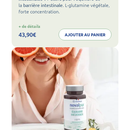
la
. L-glutamine végétale,
barrière intestinale
forte concentration.
:
+ de détails
noval
gut
43,90
€
AJOUTER AU PANIER