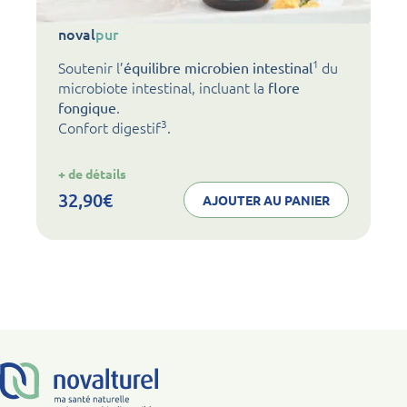
noval
pur
1
Soutenir l’
du
équilibre microbien intestinal
microbiote intestinal, incluant la
flore
.
fongique
3
Confort digestif
.
:
+ de détails
noval
pur
32,90
€
AJOUTER AU PANIER