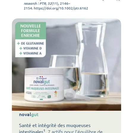
research : PTR
,
32
(11), 2146–
2154.
https://doi.org/10.1002/ptr.6162
noval
gut
Santé et intégrité des muqueuses
1
7 actifs pour l’équilibre de
intestinales
.