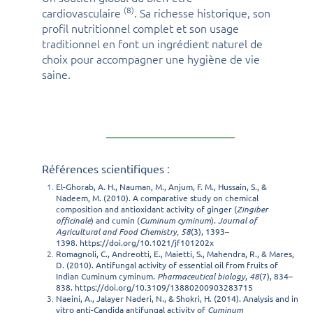
(8)
cardiovasculaire
. Sa richesse historique, son
profil nutritionnel complet et son usage
traditionnel en font un ingrédient naturel de
choix pour accompagner une hygiène de vie
saine.
:
Références scientifiques
El-Ghorab, A. H., Nauman, M., Anjum, F. M., Hussain, S., &
Nadeem, M. (2010). A comparative study on chemical
composition and antioxidant activity of ginger (
Zingiber
officinale
) and cumin (
Cuminum cyminum
).
Journal of
Agricultural and Food Chemistry, 58
(3), 1393–
1398
.
https://doi.org/10.1021/jf101202x
Romagnoli, C., Andreotti, E., Maietti, S., Mahendra, R., & Mares,
D. (2010). Antifungal activity of essential oil from fruits of
Indian Cuminum cyminum.
Pharmaceutical biology
,
48
(7), 834–
838.
https://doi.org/10.3109/13880200903283715
Naeini, A., Jalayer Naderi, N., & Shokri, H. (2014). Analysis and in
vitro anti-Candida antifungal activity of
Cuminum