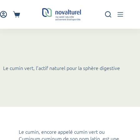
Passer
au
contenu
Panier
d’achat
Le cumin vert, l’actif naturel pour la sphère digestive
Le cumin, encore appelé cumin vert ou
Cuminum cyminum de son nom latin, est une