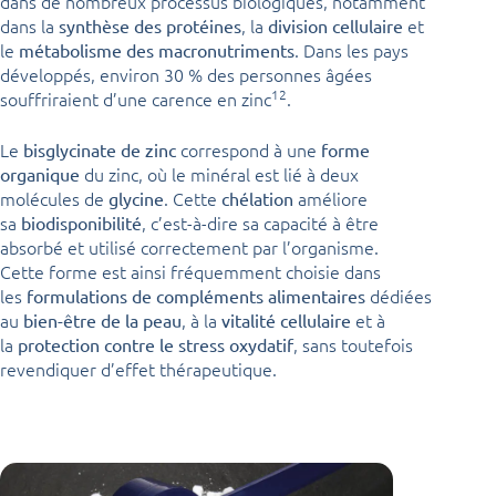
dans de nombreux processus biologiques, notamment
dans la
, la
et
synthèse des protéines
division cellulaire
le
. Dans les pays
métabolisme des macronutriments
développés, environ 30 % des personnes âgées
12
souffriraient d’une carence en zinc
.
Le
correspond à une
bisglycinate de zinc
forme
du zinc, où le minéral est lié à deux
organique
molécules de
. Cette
améliore
glycine
chélation
sa
, c’est-à-dire sa capacité à être
biodisponibilité
absorbé et utilisé correctement par l’organisme.
Cette forme est ainsi fréquemment choisie dans
les
dédiées
formulations de compléments alimentaires
au
, à la
et à
bien-être de la peau
vitalité cellulaire
la
, sans toutefois
protection contre le stress oxydatif
revendiquer d’effet thérapeutique.