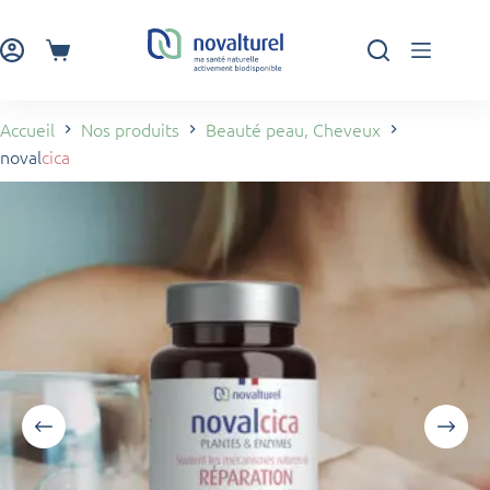
Passer
au
contenu
Panier
d’achat
Accueil
Nos produits
Beauté peau, Cheveux
noval
cica