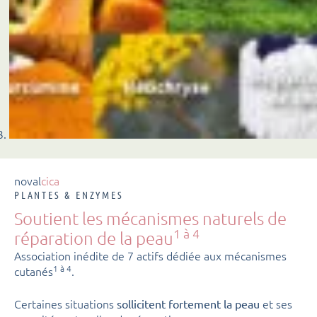
noval
cica
PLANTES & ENZYMES
Soutient les mécanismes naturels de
1 à 4
réparation de la peau
Association inédite de 7 actifs dédiée aux mécanismes
1 à 4
cutanés
.
Certaines situations
et ses
sollicitent fortement la peau