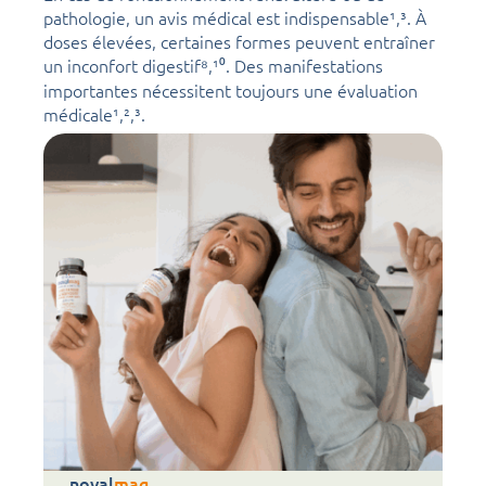
pathologie, un avis médical est indispensable¹,³. À
doses élevées, certaines formes peuvent entraîner
un inconfort digestif⁸,¹⁰. Des manifestations
importantes nécessitent toujours une évaluation
médicale¹,²,³.
noval
mag