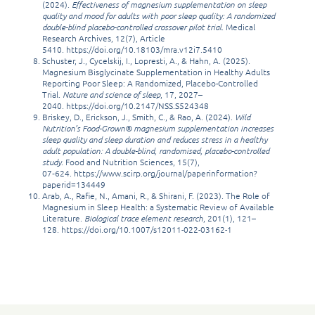
(2024).
Effectiveness of magnesium supplementation on sleep
quality and mood for adults with poor sleep quality: A randomized
double-blind placebo-controlled crossover pilot trial
. Medical
Research Archives, 12(7), Article
5410.
https://doi.org/10.18103/mra.v12i7.5410
Schuster, J., Cycelskij, I., Lopresti, A., & Hahn, A. (2025).
Magnesium Bisglycinate Supplementation in Healthy Adults
Reporting Poor Sleep: A Randomized, Placebo-Controlled
Trial.
Nature and science of sleep
, 17, 2027–
2040.
https://doi.org/10.2147/NSS.S524348
Briskey, D., Erickson, J., Smith, C., & Rao, A. (2024).
Wild
Nutrition’s Food-Grown® magnesium supplementation increases
sleep quality and sleep duration and reduces stress in a healthy
adult population: A double-blind, randomised, placebo-controlled
study
. Food and Nutrition Sciences, 15(7),
07‑624.
https://www.scirp.org/journal/paperinformation?
paperid=134449
Arab, A., Rafie, N., Amani, R., & Shirani, F. (2023). The Role of
Magnesium in Sleep Health: a Systematic Review of Available
Literature.
Biological trace element research
, 201(1), 121–
128.
https://doi.org/10.1007/s12011-022-03162-1