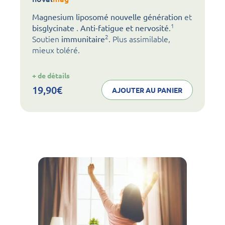
et
Magnesium liposomé nouvelle génération
1
.
.
bisglycinate
Anti-fatigue et nervosité
2
Soutien
. Plus assimilable,
immunitaire
mieux toléré.
:
+ de détails
noval
mag
19,90
€
AJOUTER AU PANIER