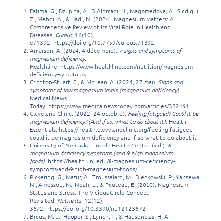
Fatima, G., Dzupina, A., B Alhmadi, H., Magomedova, A., Siddiqui,
Z., Mehdi, A., & Hadi, N. (2024). Magnesium Matters: A
Comprehensive Review of Its Vital Role in Health and
Diseases.
Cureus
, 16(10),
e71392.
https://doi.org/10.7759/cureus.71392
Arnarson, A. (2024, 4 décembre).
7 signs and symptoms of
magnesium deficiency
.
Healthline.
https://www.healthline.com/nutrition/magnesium-
deficiency-symptoms
Crichton-Stuart, C., & McLean, A. (2024, 27 mai).
Signs and
symptoms of low magnesium levels (magnesium deficiency)
.
Medical News
Today.
https://www.medicalnewstoday.com/articles/322191
Cleveland Clinic. (2022, 24 octobre).
Feeling fatigued? Could it be
magnesium deficiency? (And if so, what to do about it)
. Health
Essentials.
https://health.clevelandclinic.org/feeling-fatigued-
could-it-be-magnesium-deficiency-and-if-so-what-to-do-about-it
University of Nebraska-Lincoln Health Center. (s.d.).
8
magnesium deficiency symptoms (and 9 high magnesium
foods)
.
https://health.unl.edu/8-magnesium-deficiency-
symptoms-and-9-high-magnesium-foods/
Pickering, G., Mazur, A., Trousselard, M., Bienkowski, P., Yaltsewa,
N., Amessou, M., Noah, L., & Pouteau, E. (2020). Magnesium
Status and Stress: The Vicious Circle Concept
Revisited.
Nutrients
, 12(12),
3672.
https://doi.org/10.3390/nu12123672
Breus, M. J., Hooper, S., Lynch, T., & Hausenblas, H. A.