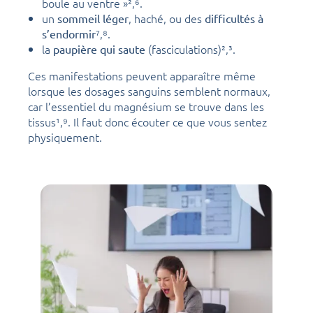
boule au ventre »²,⁶.
un
, haché, ou des
sommeil léger
difficultés à
⁷,⁸.
s’endormir
la
(fasciculations)²,³.
paupière qui saute
Ces manifestations peuvent apparaître même
lorsque les dosages sanguins semblent normaux,
car l’essentiel du magnésium se trouve dans les
tissus¹,⁹. Il faut donc écouter ce que vous sentez
physiquement.