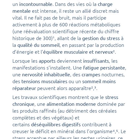
un
. Dans des vies où la
incontournable
charge
est intense, il reste un allié discret mais
mentale
vital. Il ne fait pas de bruit, mais il participe
activement à plus de 600 réactions métaboliques
(une réévaluation scientifique récente du chiffre
historique de 300)¹, allant de la
à
gestion du stress
la
, en passant par la production
qualité du sommeil
d’énergie et l’
².
équilibre musculaire et nerveux
Lorsque les
deviennent
, les
apports
insuffisants
manifestations s’installent. Une
,
fatigue persistante
une
, des
nocturnes,
nervosité inhabituelle
crampes
des
ou un
tensions musculaires
sommeil moins
peuvent alors apparaître²,³.
réparateur
Les travaux scientifiques montrent que le
stress
, une
dominée par
chronique
alimentation moderne
les produits raffinés (au détriment des céréales
complètes et des végétaux) et
certains
contribuent à
déséquilibres digestifs
creuser le déficit en minéral dans l’organisme⁴,⁵. Le
stress accentue par ailleurs les pertes urinaires, ce