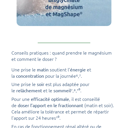
Conseils pratiques : quand prendre le magnésium
et comment le doser ?
Une prise le
soutient l’
et
matin
énergie
la
pour la journée⁶,⁷.
concentration
Une prise le
est plus adaptée pour
soir
le
et le
⁷,⁸,¹⁰.
relâchement
sommeil
Pour une
, il est conseillé
efficacité optimale
de
(matin et soir).
doser l’apport en le fractionnant
Cela améliore la tolérance et permet de répartir
l’apport sur 24 heures¹⁰.
En cas de fonctionnement rénal altéré ou de