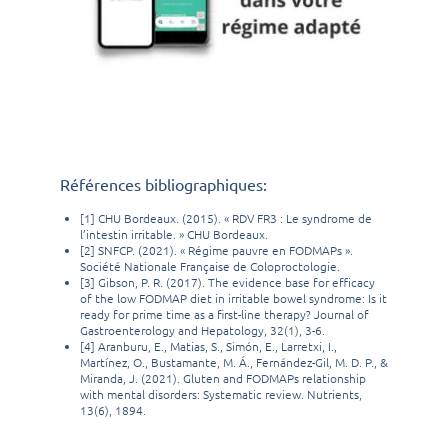
Références bibliographiques:
[1] CHU Bordeaux. (2015). « RDV FR3 : Le syndrome de
l’intestin irritable. » CHU Bordeaux.
[2] SNFCP. (2021). « Régime pauvre en FODMAPs ».
Société Nationale Française de Coloproctologie.
[3] Gibson, P. R. (2017). The evidence base for efficacy
of the low FODMAP diet in irritable bowel syndrome: Is it
ready for prime time as a first-line therapy? Journal of
Gastroenterology and Hepatology, 32(1), 3-6.
[4] Aranburu, E., Matias, S., Simón, E., Larretxi, I.,
Martínez, O., Bustamante, M. Á., Fernández-Gil, M. D. P., &
Miranda, J. (2021). Gluten and FODMAPs relationship
with mental disorders: Systematic review. Nutrients,
13(6), 1894.