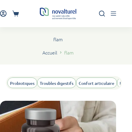
Passer
au
contenu
Panier
d’achat
flam
Accueil
flam
Probiotiques
Troubles digestifs
Confort articulaire
Humeu