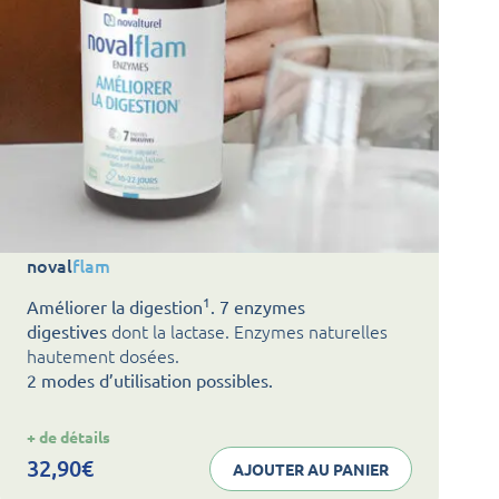
noval
flam
1
Améliorer la digestion
. 7 enzymes
dont la lactase. Enzymes naturelles
digestives
hautement dosées.
2 modes d’utilisation possibles.
:
+ de détails
noval
flam
32,90
€
AJOUTER AU PANIER