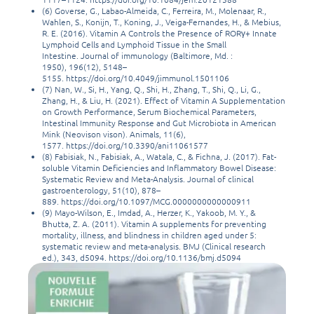
(6) Goverse, G., Labao-Almeida, C., Ferreira, M., Molenaar, R.,
Wahlen, S., Konijn, T., Koning, J., Veiga-Fernandes, H., & Mebius,
R. E. (2016). Vitamin A Controls the Presence of RORγ+ Innate
Lymphoid Cells and Lymphoid Tissue in the Small
Intestine. Journal of immunology (Baltimore, Md. :
1950), 196(12), 5148–
5155. https://doi.org/10.4049/jimmunol.1501106
(7) Nan, W., Si, H., Yang, Q., Shi, H., Zhang, T., Shi, Q., Li, G.,
Zhang, H., & Liu, H. (2021). Effect of Vitamin A Supplementation
on Growth Performance, Serum Biochemical Parameters,
Intestinal Immunity Response and Gut Microbiota in American
Mink (Neovison vison). Animals, 11(6),
1577. https://doi.org/10.3390/ani11061577
(8) Fabisiak, N., Fabisiak, A., Watala, C., & Fichna, J. (2017). Fat-
soluble Vitamin Deficiencies and Inflammatory Bowel Disease:
Systematic Review and Meta-Analysis. Journal of clinical
gastroenterology, 51(10), 878–
889. https://doi.org/10.1097/MCG.0000000000000911
(9) Mayo-Wilson, E., Imdad, A., Herzer, K., Yakoob, M. Y., &
Bhutta, Z. A. (2011). Vitamin A supplements for preventing
mortality, illness, and blindness in children aged under 5:
systematic review and meta-analysis. BMJ (Clinical research
ed.), 343, d5094. https://doi.org/10.1136/bmj.d5094