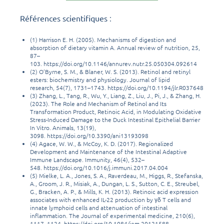
:
Références scientifiques
(1) Harrison E. H. (2005). Mechanisms of digestion and
absorption of dietary vitamin A. Annual review of nutrition, 25,
87–
103. https://doi.org/10.1146/annurev.nutr.25.050304.092614
(2) O’Byrne, S. M., & Blaner, W. S. (2013). Retinol and retinyl
esters: biochemistry and physiology. Journal of lipid
research, 54(7), 1731–1743. https://doi.org/10.1194/jlr.R037648
(3) Zhang, L., Tang, R., Wu, Y., Liang, Z., Liu, J., Pi, J., & Zhang, H.
(2023). The Role and Mechanism of Retinol and Its
Transformation Product, Retinoic Acid, in Modulating Oxidative
Stress-Induced Damage to the Duck Intestinal Epithelial Barrier
In Vitro. Animals, 13(19),
3098. https://doi.org/10.3390/ani13193098
(4) Agace, W. W., & McCoy, K. D. (2017). Regionalized
Development and Maintenance of the Intestinal Adaptive
Immune Landscape. Immunity, 46(4), 532–
548. https://doi.org/10.1016/j.immuni.2017.04.004
(5) Mielke, L. A., Jones, S. A., Raverdeau, M., Higgs, R., Stefanska,
A., Groom, J. R., Misiak, A., Dungan, L. S., Sutton, C. E., Streubel,
G., Bracken, A. P., & Mills, K. H. (2013). Retinoic acid expression
associates with enhanced IL-22 production by γδ T cells and
innate lymphoid cells and attenuation of intestinal
inflammation. The Journal of experimental medicine, 210(6),
1117–1124. https://doi.org/10.1084/jem.20121588