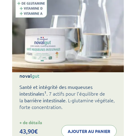
noval
gut
Santé et intégrité des muqueuses
1
7 actifs pour l’équilibre de
intestinales
.
la
. L-glutamine végétale,
barrière intestinale
forte concentration.
:
+ de détails
noval
gut
43,90
€
AJOUTER AU PANIER