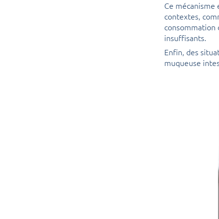
Ce mécanisme ex
contextes, comm
consommation de
insuffisants.
Enfin, des situ
muqueuse intest