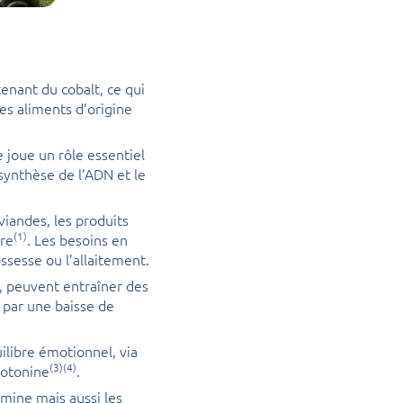
enant du cobalt, ce qui
les aliments d’origine
 joue un rôle essentiel
synthèse de l’ADN et le
viandes, les produits
(1)
ire
. Les besoins en
sesse ou l’allaitement.
x, peuvent entraîner des
 par une baisse de
ilibre émotionnel, via
(3)(4)
rotonine
.
amine mais aussi les