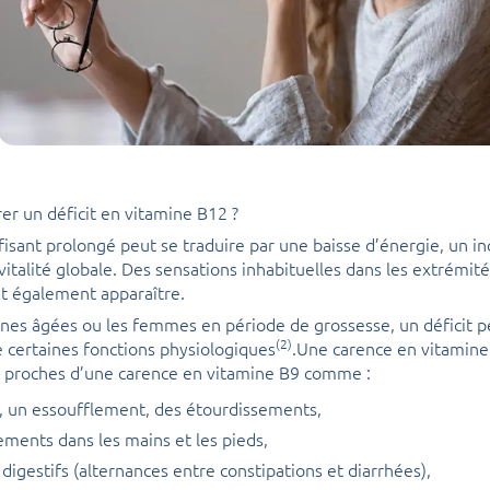
r un déficit en vitamine B12 ?
fisant prolongé peut se traduire par une baisse d’énergie, un in
 vitalité globale. Des sensations inhabituelles dans les extrémi
t également apparaître.
nes âgées ou les femmes en période de grossesse, un déficit pe
(2)
certaines fonctions physiologiques
.Une carence en vitamin
proches d’une carence en vitamine B9 comme :
e, un essoufflement, des étourdissements,
ements dans les mains et les pieds,
digestifs (alternances entre constipations et diarrhées),