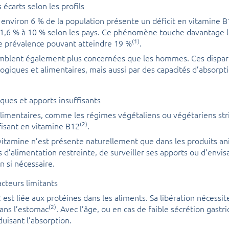
 écarts selon les profils
environ 6 % de la population présente un déficit en vitamine 
 1,6 % à 10 % selon les pays. Ce phénomène touche davantage 
(1)
e prévalence pouvant atteindre 19 %
.
blent également plus concernées que les hommes. Ces disparit
logiques et alimentaires, mais aussi par des capacités d’absorpt
ques et apports insuffisants
alimentaires, comme les régimes végétaliens ou végétariens str
(2)
fisant en vitamine B12
.
 vitamine n’est présente naturellement que dans les produits an
s d’alimentation restreinte, de surveiller ses apports ou d’envi
 si nécessaire.
acteurs limitants
est liée aux protéines dans les aliments. Sa libération nécessite
(2)
ans l’estomac
. Avec l’âge, ou en cas de faible sécrétion gastr
duisant l’absorption.