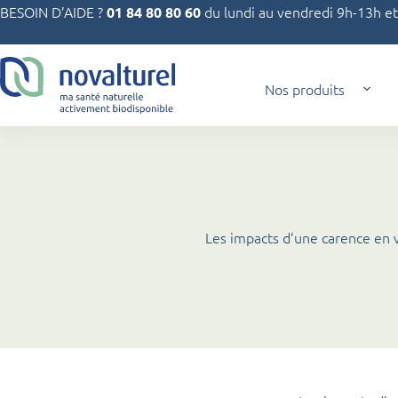
Passer
BESOIN D’AIDE ?
du lundi au vendredi 9h-13h e
01 84 80 80 60
au
contenu
Nos produits
Les impacts d’une carence en 