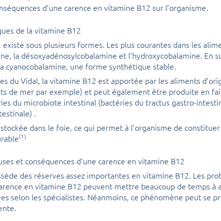
onséquences d’une carence en vitamine B12 sur l’organisme.
iques de la vitamine B12
 existe sous plusieurs formes. Les plus courantes dans les alime
ne, la désoxyadénosylcobalamine et l’hydroxycobalamine. En s
 la cyanocobalamine, une forme synthétique stable.
es du Vidal, la vitamine B12 est apportée par les aliments d’or
uits de mer par exemple) et peut également être produite en fai
ries du microbiote intestinal (bactéries du tractus gastro-intest
estinale) .
e stockée dans le foie, ce qui permet à l’organisme de constitue
(1)
urable
auses et conséquences d’une carence en vitamine B12
sède des réserves assez importantes en vitamine B12. Les prob
carence en vitamine B12 peuvent mettre beaucoup de temps à a
s selon les spécialistes. Néanmoins, ce phénomène peut se pr
ente.