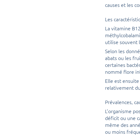
causes et les c
Les caractérist
La vitamine B12
méthylcobalami
utilise souvent
Selon les donné
abats ou les fr
certaines bacté
nommé flore int
Elle est ensuit
relativement d
Prévalences, c
L’organisme pos
déficit ou une 
même des année
ou moins fréqu