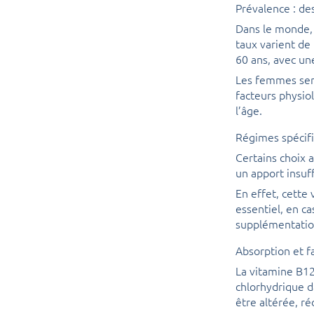
Prévalence : des
Dans le monde, 
taux varient de
60 ans, avec un
Les femmes sem
facteurs physio
l’âge.
Régimes spécifi
Certains choix 
un apport insuf
En effet, cette
essentiel, en ca
supplémentation
Absorption et f
La vitamine B12 
chlorhydrique d
être altérée, ré