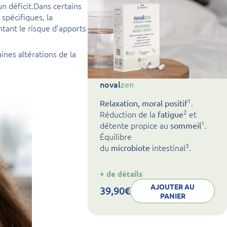
n déficit.Dans certains
spécifiques, la
ant le risque d’apports
ines altérations de la
noval
zen
1
.
Relaxation, moral positif
2
Réduction de la
et
fatigue
1
détente propice au
.
sommeil
Équilibre
3
du
intestinal
.
microbiote
:
+ de détails
noval
zen
AJOUTER AU
39,90
€
PANIER