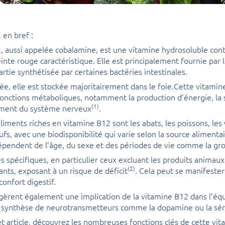
 en bref :
, aussi appelée cobalamine, est une vitamine hydrosoluble cont
einte rouge caractéristique. Elle est principalement fournie par 
rtie synthétisée par certaines bactéries intestinales.
ée, elle est stockée majoritairement dans le foie.Cette vitamine
fonctions métaboliques, notamment la production d’énergie, la 
(1)
ment du système nerveux
.
liments riches en vitamine B12 sont les abats, les poissons, les 
œufs, avec une biodisponibilité qui varie selon la source alimenta
pendent de l’âge, du sexe et des périodes de vie comme la gros
s spécifiques, en particulier ceux excluant les produits animau
(2)
ants, exposant à un risque de déficit
. Cela peut se manifester
confort digestif.
èrent également une implication de la vitamine B12 dans l’équ
la synthèse de neurotransmetteurs comme la dopamine ou la sé
et article, découvrez les nombreuses fonctions clés de cette vit