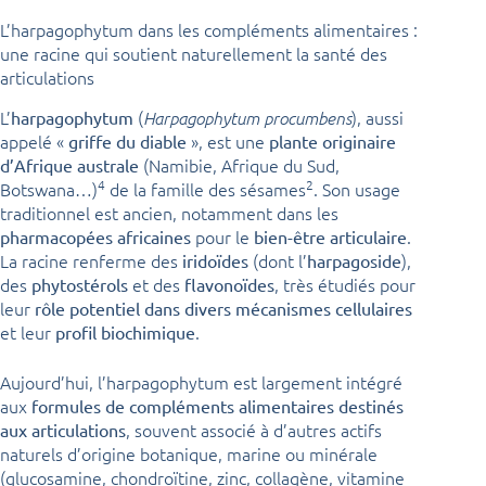
L’harpagophytum dans les compléments alimentaires :
une racine qui soutient naturellement la santé des
articulations
L’
(
), aussi
harpagophytum
Harpagophytum procumbens
appelé «
», est une
griffe du diable
plante originaire
(Namibie, Afrique du Sud,
d’Afrique australe
4
2
Botswana…)
de la famille des sésames
. Son usage
traditionnel est ancien, notamment dans les
pour le
.
pharmacopées africaines
bien-être articulaire
La racine renferme des
(dont l’
),
iridoïdes
harpagoside
des
et des
, très étudiés pour
phytostérols
flavonoïdes
leur
rôle potentiel dans divers mécanismes cellulaires
et leur
.
profil biochimique
Aujourd’hui, l’harpagophytum est largement intégré
aux
formules de compléments alimentaires destinés
, souvent associé à d’autres actifs
aux articulations
naturels d’origine botanique, marine ou minérale
(glucosamine, chondroïtine, zinc, collagène, vitamine