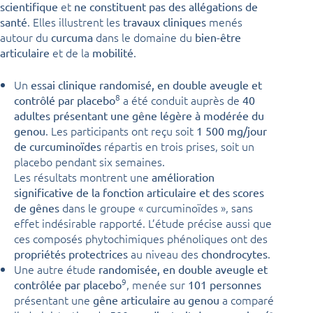
et
scientifique
ne constituent pas des allégations de
. Elles illustrent les
menés
santé
travaux cliniques
autour du
dans le domaine du
curcuma
bien-être
et de la
.
articulaire
mobilité
Un
essai clinique randomisé, en double aveugle et
8
a été conduit auprès de
contrôlé par placebo
40
adultes présentant une gêne légère à modérée du
. Les participants ont reçu soit
genou
1 500 mg/jour
répartis en trois prises, soit un
de curcuminoïdes
placebo pendant six semaines.
Les résultats montrent une
amélioration
significative de la fonction articulaire et des scores
dans le groupe « curcuminoïdes », sans
de gênes
effet indésirable rapporté. L’étude précise aussi que
ces composés phytochimiques phénoliques ont des
au niveau des
.
propriétés protectrices
chondrocytes
Une autre étude
randomisée, en double aveugle et
9
, menée sur
contrôlée par placebo
101 personnes
présentant une
a comparé
gêne articulaire au genou