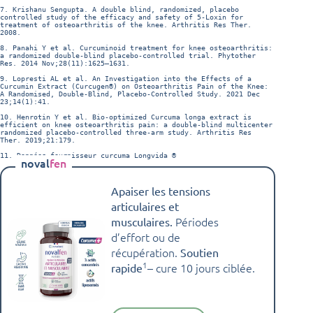
7. Krishanu Sengupta. A double blind, randomized, placebo 
controlled study of the efficacy and safety of 5-Loxin for 
treatment of osteoarthritis of the knee. Arthritis Res Ther. 
2008.

8. Panahi Y et al. Curcuminoid treatment for knee osteoarthritis: 
a randomized double-blind placebo-controlled trial. Phytother 
Res. 2014 Nov;28(11):1625–1631.

9. Lopresti AL et al. An Investigation into the Effects of a 
Curcumin Extract (Curcugen®) on Osteoarthritis Pain of the Knee: 
A Randomised, Double-Blind, Placebo-Controlled Study. 2021 Dec 
23;14(1):41.

10. Henrotin Y et al. Bio-optimized Curcuma longa extract is 
efficient on knee osteoarthritis pain: a double-blind multicenter 
randomized placebo-controlled three-arm study. Arthritis Res 
Ther. 2019;21:179.

11. Données fournisseur curcuma Longvida ®
noval
fen
Apaiser les tensions
articulaires et
Périodes
musculaires.
d’effort ou de
récupération.
Soutien
1
– cure 10 jours ciblée.
rapide