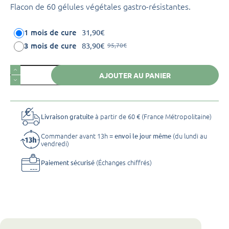
Flacon de 60 gélules végétales gastro-résistantes.
1 mois de cure
31,90
€
3 mois de cure
83,90
€
95,70
€
Le
Le
prix
prix
quantité
initial
actuel
AJOUTER AU PANIER
de
était :
est :
95,70€.
83,90€.
novalfen
à partir de 60 € (France Métropolitaine)
Livraison gratuite
Commander avant 13h =
(du lundi au
envoi le jour même
vendredi)
(Échanges chiffrés)
Paiement sécurisé