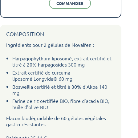
COMMANDER
COMPOSITION
Ingrédients pour 2 gélules de Novalfen :
extrait certifié et
Harpagophythum liposomé,
titré à
300 mg
20% harpagosides
Extrait certifié de
curcuma
Longvida® 60 mg,
liposomé
certifié et titré à
140
Boswellia
30% d’Akba
mg,
Farine de riz certifiée BIO, fibre d’acacia BIO,
huile d’olive BIO
Flacon biodégradable de 60 gélules végétales
gastro-résistantes.
Poids net : 25,11 G