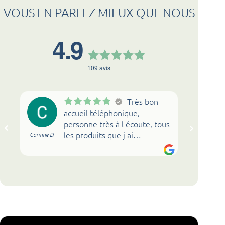
VOUS EN PARLEZ MIEUX QUE NOUS
4.9
109
avis
Très bon
accueil téléphonique,
personne très à l écoute, tous
les produits que j ai
Corinne D.
Lucie 
commandé me conviennent
parfaitement. Je recommande
Novalturel ++++