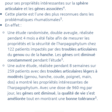
pour ses propriétés intéressantes sur la
sphère
4
et les
.
articulaire
gênes associées
Cette plante est l’une des plus reconnues dans les
5
problématiques rhumatismales
.
En effet :
Une étude randomisée, double aveugle, réalisée
pendant 4 mois a été faite afin de mesurer les
propriétés et la sécurité de l’harpagophytum chez
122 patients impactés par des
troubles articulaires
du
ou de la
. Les
ont
genou
hanche
gênes
diminué
5
pendant l’étude
.
constamment
Une autre étude, réalisée pendant 8 semaines sur
259 patients avec des
troubles articulaires légers à
(genou, hanche, coude, poignet, main,
modérés
dos) a montré les propriétés intéressantes de
l’harpagophytum. Avec une dose de 960 mg par
jour, les
, la
gênes ont diminué
qualité de vie s’est
5
tout en montrant une
.
améliorée
bonne tolérance