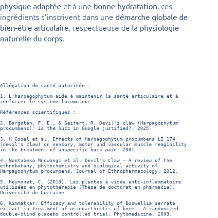
et à une
, ces
physique adaptée
bonne hydratation
ingrédients s’inscrivent dans une
démarche globale de
, respectueuse de la
bien-être articulaire
physiologie
.
naturelle du corps
Allégation de santé autorisée :
1. L'harpagophytum aide à maintenir la santé articulaire et à 
renforcer le système locomoteur

Références scientifiques :
2. Bargsten, F. E., & Seifert, R. Devil's claw (Harpagophytum 
procumbens): is the buzz in Google justified?. 2025.

3. H Göbel et al. Effects of Harpagophytum procumbens LI 174 
(devil's claw) on sensory, motor und vascular muscle reagibility 
in the treatment of unspecific back pain. 2001.

4. Nontobeko Mncwangi et al. Devil's Claw – A review of the 
ethnobotany, phytochemistry and biological activity of 
Harpagophytum procumbens. Journal of Ethnopharmacology. 2012.

5. Heymonet, C. (2013). Les plantes à visée anti-inflammatoire 
utilisées en phytothérapie (Thèse de doctorat en pharmacie). 
Université de Lorraine.

6. Kimmatkar. Efficacy and tolerability of Boswellia serrata 
extract in treatment of osteoarthritis of knee – A randomized 
double-blind placebo controlled trial. Phytomedicine. 2003.
