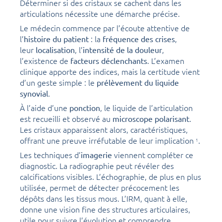
Déterminer si des cristaux se cachent dans les
articulations nécessite une démarche précise.
Le médecin commence par l’écoute attentive de
l’
: la
,
histoire du patient
fréquence des crises
leur
, l’
,
localisation
intensité de la douleur
l’existence de
. L’examen
facteurs déclenchants
clinique apporte des indices, mais la certitude vient
d’un geste simple : le
prélèvement du liquide
.
synovial
À l’aide d’une
, le liquide de l’articulation
ponction
est recueilli et observé au
.
microscope polarisant
Les cristaux apparaissent alors, caractéristiques,
offrant une preuve irréfutable de leur implication
.
1
Les techniques d’
viennent compléter ce
imagerie
diagnostic. La radiographie peut révéler des
calcifications visibles. L’échographie, de plus en plus
utilisée, permet de détecter précocement les
dépôts dans les tissus mous. L’IRM, quant à elle,
donne une vision fine des structures articulaires,
utile pour suivre l’évolution et comprendre