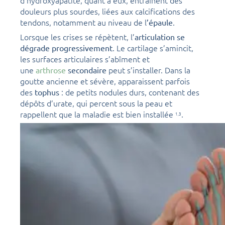
d’hydroxyapatite, quant à eux, entraînent des
douleurs plus sourdes, liées aux calcifications des
tendons, notamment au niveau de l
.
’épaule
Lorsque les crises se répètent, l’
articulation se
. Le cartilage s’amincit,
dégrade progressivement
les surfaces articulaires s’abîment et
une
peut s’installer. Dans la
arthrose
secondaire
goutte ancienne et sévère, apparaissent parfois
des
: de petits nodules durs, contenant des
tophus
dépôts d’urate, qui percent sous la peau et
rappellent que la maladie est bien installée
.
1,
3