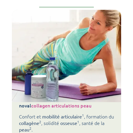
noval
collagen articulations peau
1
Confort et
, formation du
mobilité articulaire
2
1
, solidité
, santé de la
collagène
osseuse
2
.
peau