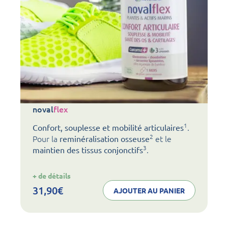
noval
flex
1
.
Confort, souplesse et mobilité articulaires
2
Pour la
et le
reminéralisation osseuse
3
.
maintien des tissus conjonctifs
:
+ de détails
noval
flex
31,90
€
AJOUTER AU PANIER