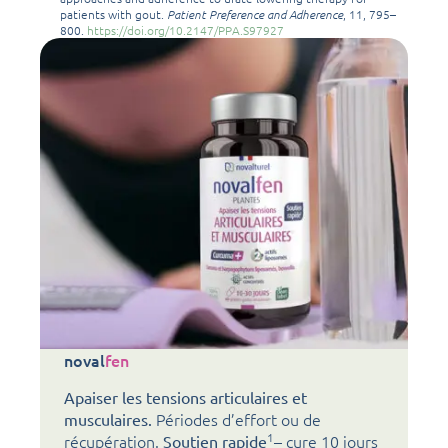
patients with gout.
Patient Preference and Adherence
, 11, 795–
800.
https://doi.org/10.2147/PPA.S97927
noval
fen
Apaiser les tensions articulaires et
Périodes d’effort ou de
musculaires.
1
récupération.
– cure 10 jours
Soutien rapide