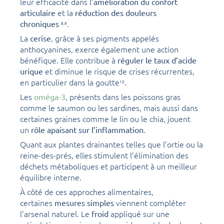
leur efficacité dans l’
amélioration du confort
et la
articulaire
réduction des douleurs
.
chroniques
8,
9
La
, grâce à ses pigments appelés
cerise
anthocyanines, exerce également une action
bénéfique. Elle contribue à
réguler le taux d’acide
et diminue le risque de crises récurrentes,
urique
en particulier dans la goutte
.
10
Les
, présents dans les poissons gras
oméga-3
comme le saumon ou les sardines, mais aussi dans
certaines graines comme le lin ou le chia, jouent
un
.
rôle apaisant sur l’inflammation
Quant aux plantes drainantes telles que l’ortie ou la
reine-des-prés, elles stimulent l’élimination des
déchets métaboliques et participent à un meilleur
équilibre interne.
À côté de ces approches alimentaires,
certaines
viennent compléter
mesures simples
l’arsenal naturel. Le
appliqué sur une
froid