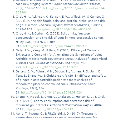
for a new staging system?.
Annals of the Rheumatic Diseases
,
73(9), 1598–1600.
https://doi.org/10.1136/annrheumdis-2014-
205304
Choi, H. K., Atkinson, K., Karlson, E. W., Willett, W., & Curhan, G.
(2004). Purine-rich foods, dairy and protein intake, and the risk
of gout in men.
The New England Journal of Medicine
, 350(11),
1093–1103.
https://doi.org/10.1056/NEJMoa035700
Choi, H. K., & Curhan, G. (2008). Soft drinks, fructose
consumption, and the risk of gout in men: prospective cohort
study.
BMJ
, 336(7639), 309–
312.
https://doi.org/10.1136/bmj.39449.819271.BE
Daily, J. W., Yang, M., & Park, S. (2016). Efficacy of Turmeric
Extracts and Curcumin for Alleviating the Symptoms of Joint
Arthritis: A Systematic Review and Meta-Analysis of Randomized
Clinical Trials.
Journal of Medicinal Food
, 19(8), 717–
729.
https://doi.org/10.1089/jmf.2016.3705
Bartels, E. M., Folmer, V. N., Bliddal, H., Altman, R. D., Juhl, C.,
Tarp, S., Zhang, W., & Christensen, R. (2015). Efficacy and safety
of ginger in osteoarthritis patients: a meta-analysis of
randomized placebo-controlled trials.
Osteoarthritis and
Cartilage
, 23(1), 13–
21.
https://doi.org/10.1016/j.joca.2014.09.024
Zhang, Y., Neogi, T., Chen, C., Chaisson, C., Hunter, D. J., & Choi,
H. K. (2012). Cherry consumption and decreased risk of
recurrent gout attacks.
Arthritis & Rheumatism
, 64(12), 4004–
4011.
https://doi.org/10.1002/art.34677
Aung, T., Myung, G., & FitzGerald, J. D. (2017). Treatment
approaches and adherence to urate-lowering therapy for