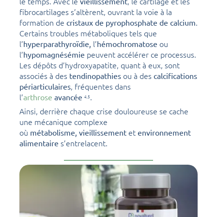
le temps. Avec le
, le cartilage et les
vieillissement
fibrocartilages s’altèrent, ouvrant la voie à la
formation de
.
cristaux de pyrophosphate de calcium
Certains troubles métaboliques tels que
l’
l’
ou
hyperparathyroïdie,
hémochromatose
l’
peuvent accélérer ce processus.
hypomagnésémie
Les dépôts d’hydroxyapatite, quant à eux, sont
associés à des
ou à des
tendinopathies
calcifications
, fréquentes dans
périarticulaires
l’
.
arthrose
avancée
4,
5
Ainsi, derrière chaque crise douloureuse se cache
une mécanique complexe
où
et
métabolisme,
vieillissement
environnement
s’entrelacent.
alimentaire