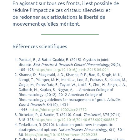
En agissant sur tous ces fronts, il est possible de
réduire l’impact de ces cristaux silencieux et
de
redonner aux articulations la liberté de
.
mouvement qu’elles méritent
Références scientifiques
Pascual, E., & Batlle-Gualda, E. (2015). Crystals in joint
disease.
Best Practice & Research Clinical Rheumatology
, 29(2),
185–198.
https://doi.org/10.1016/j.berh.2015.05.004
Khanna, D., Fitzgerald, J. D., Khanna, P. P., Bae, S., Singh, M. K.,
Neogi, T., Pillinger, M. H., Merill, J., Lee, S., Prakash, S., Kaldas, M.,
Gogia, M., Perez-Ruiz, F., Taylor, W., Lioté, F., Choi, H., Singh, J. A.,
Dalbeth, N., Kaplan, S., Niyyar, V., … American College of
Rheumatology. (2012). 2012 American College of
Rheumatology guidelines for management of gout.
Arthritis
Care & Research
, 64(10), 1431–
1446.
https://doi.org/10.1002/acr.21772
Richette, P., & Bardin, T. (2010). Gout.
The Lancet
, 375(9711),
318–328.
https://doi.org/10.1016/S0140-6736(09)60883-7
Terkeltaub, R. (2010). Update on gout: new therapeutic
strategies and options.
Nature Reviews Rheumatology
, 6(1), 30–
38.
https://doi.org/10.1038/nrrheum.2009.236
Dalbeth, N., & Stamp, L. (2014). Hyperuricaemia and gout: time