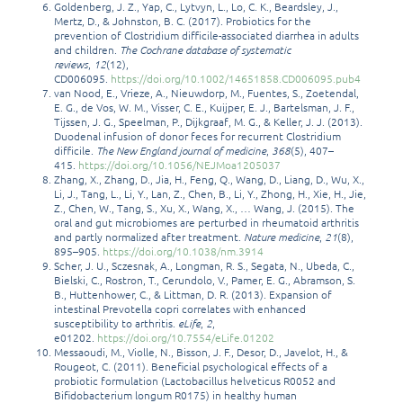
Goldenberg, J. Z., Yap, C., Lytvyn, L., Lo, C. K., Beardsley, J.,
Mertz, D., & Johnston, B. C. (2017). Probiotics for the
prevention of Clostridium difficile-associated diarrhea in adults
and children.
The Cochrane database of systematic
reviews
,
12
(12),
CD006095.
https://doi.org/10.1002/14651858.CD006095.pub4
van Nood, E., Vrieze, A., Nieuwdorp, M., Fuentes, S., Zoetendal,
E. G., de Vos, W. M., Visser, C. E., Kuijper, E. J., Bartelsman, J. F.,
Tijssen, J. G., Speelman, P., Dijkgraaf, M. G., & Keller, J. J. (2013).
Duodenal infusion of donor feces for recurrent Clostridium
difficile.
The New England journal of medicine
,
368
(5), 407–
415.
https://doi.org/10.1056/NEJMoa1205037
Zhang, X., Zhang, D., Jia, H., Feng, Q., Wang, D., Liang, D., Wu, X.,
Li, J., Tang, L., Li, Y., Lan, Z., Chen, B., Li, Y., Zhong, H., Xie, H., Jie,
Z., Chen, W., Tang, S., Xu, X., Wang, X., … Wang, J. (2015). The
oral and gut microbiomes are perturbed in rheumatoid arthritis
and partly normalized after treatment.
Nature medicine
,
21
(8),
895–905.
https://doi.org/10.1038/nm.3914
Scher, J. U., Sczesnak, A., Longman, R. S., Segata, N., Ubeda, C.,
Bielski, C., Rostron, T., Cerundolo, V., Pamer, E. G., Abramson, S.
B., Huttenhower, C., & Littman, D. R. (2013). Expansion of
intestinal Prevotella copri correlates with enhanced
susceptibility to arthritis.
eLife
,
2
,
e01202.
https://doi.org/10.7554/eLife.01202
Messaoudi, M., Violle, N., Bisson, J. F., Desor, D., Javelot, H., &
Rougeot, C. (2011). Beneficial psychological effects of a
probiotic formulation (Lactobacillus helveticus R0052 and
Bifidobacterium longum R0175) in healthy human