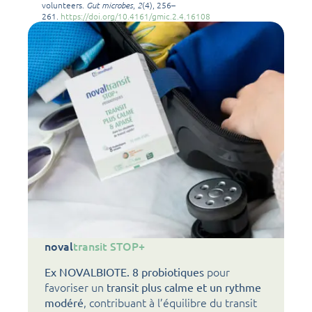
volunteers.
Gut microbes
,
2
(4), 256–
261.
https://doi.org/10.4161/gmic.2.4.16108
noval
transit STOP+
pour
Ex NOVALBIOTE. 8 probiotiques
favoriser un
transit plus calme et un rythme
, contribuant à l’équilibre du transit
modéré