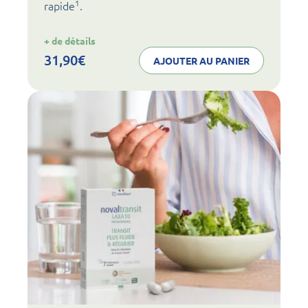
1
rapide
.
:
+ de détails
noval
transit
31,90
€
AJOUTER AU PANIER
STOP+