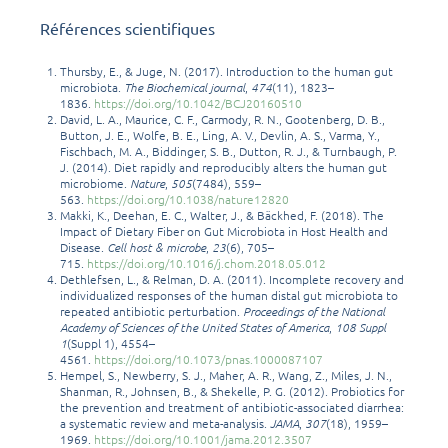
Références scientifiques
Thursby, E., & Juge, N. (2017). Introduction to the human gut
microbiota.
The Biochemical journal
,
474
(11), 1823–
1836.
https://doi.org/10.1042/BCJ20160510
David, L. A., Maurice, C. F., Carmody, R. N., Gootenberg, D. B.,
Button, J. E., Wolfe, B. E., Ling, A. V., Devlin, A. S., Varma, Y.,
Fischbach, M. A., Biddinger, S. B., Dutton, R. J., & Turnbaugh, P.
J. (2014). Diet rapidly and reproducibly alters the human gut
microbiome.
Nature
,
505
(7484), 559–
563.
https://doi.org/10.1038/nature12820
Makki, K., Deehan, E. C., Walter, J., & Bäckhed, F. (2018). The
Impact of Dietary Fiber on Gut Microbiota in Host Health and
Disease.
Cell host & microbe
,
23
(6), 705–
715.
https://doi.org/10.1016/j.chom.2018.05.012
Dethlefsen, L., & Relman, D. A. (2011). Incomplete recovery and
individualized responses of the human distal gut microbiota to
repeated antibiotic perturbation.
Proceedings of the National
Academy of Sciences of the United States of America
,
108 Suppl
1
(Suppl 1), 4554–
4561.
https://doi.org/10.1073/pnas.1000087107
Hempel, S., Newberry, S. J., Maher, A. R., Wang, Z., Miles, J. N.,
Shanman, R., Johnsen, B., & Shekelle, P. G. (2012). Probiotics for
the prevention and treatment of antibiotic-associated diarrhea:
a systematic review and meta-analysis.
JAMA
,
307
(18), 1959–
1969.
https://doi.org/10.1001/jama.2012.3507