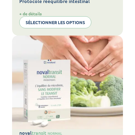
Protocole rééquilibre intestinal
:
+ de détails
Protocole
SÉLECTIONNER LES OPTIONS
rééquilibre
intestinal
noval
transit
NORMAL