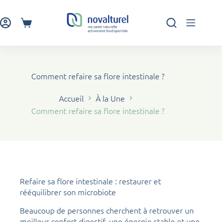
Passer
au
contenu
Panier
d’achat
Comment refaire sa flore intestinale ?
Accueil
À la Une
Comment refaire sa flore intestinale ?
Refaire sa flore intestinale : restaurer et
rééquilibrer son microbiote
Beaucoup de personnes cherchent à retrouver un
meilleur confort digestif, une énergie stable et une