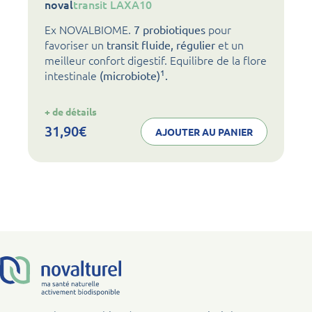
noval
transit LAXA10
Ex NOVALBIOME.
pour
7 probiotiques
favoriser un
et un
transit fluide, régulier
meilleur confort digestif. Equilibre de la flore
1
intestinale
(microbiote)
.
:
+ de détails
noval
transit
31,90
€
AJOUTER AU PANIER
LAXA10