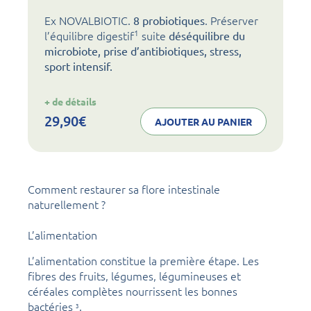
Ex NOVALBIOTIC.
. Préserver
8 probiotiques
1
l’équilibre digestif
suite
déséquilibre du
microbiote, prise d’antibiotiques, stress,
sport intensif.
:
+ de détails
noval
transit
29,90
€
AJOUTER AU PANIER
NORMAL
Comment restaurer sa flore intestinale
naturellement ?
L’alimentation
L’alimentation constitue la première étape. Les
fibres des fruits, légumes, légumineuses et
céréales complètes nourrissent les bonnes
bactéries
.
3