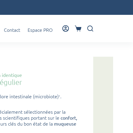
Contact
Espace PRO
Panier
d’achat
 identique
régulier
lore intestinale (microbiote)
.
1
écialement sélectionnées par la
 scientifiques portant sur le
confort,
urs clés du bon état de la
muqueuse