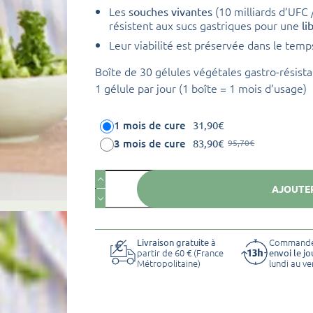
Les
(10 milliards d’UFC 
souches vivantes
résistent aux sucs gastriques pour une
li
Leur viabilité est préservée dans le te
Boîte de 30 gélules végétales gastro-résista
1 gélule par jour (1 boîte = 1 mois d’usage)
1 mois de cure
31,90
€
3 mois de cure
83,90
€
95,70
€
Le
Le
prix
prix
quantité
initial
actuel
AJOUTER
de
était :
est :
95,70€.
83,90€.
novaltransit
LAXA10
à
Commander
Livraison gratuite
partir de 60 € (France
envoi le j
Métropolitaine)
lundi au ve