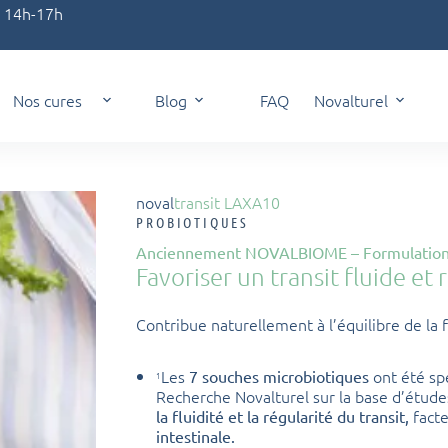
t 14h-17h
Nos cures
Blog
FAQ
Novalturel
noval
transit LAXA10
PROBIOTIQUES
Anciennement NOVALBIOME – Formulation
Favoriser un transit fluide et 
Contribue naturellement à l’équilibre de la f
Les
ont été sp
7 souches microbiotiques
1
Recherche Novalturel sur la base d’études
facte
la fluidité et la régularité du transit,
intestinale.