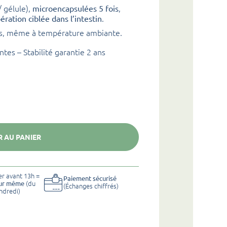
/ gélule),
,
microencapsulées 5 fois
.
bération ciblée dans l’intestin
mps, même à température ambiante.
ntes – Stabilité garantie 2 ans
 AU PANIER
 avant 13h =
Paiement sécurisé
(du
our même
(Échanges chiffrés)
ndredi)