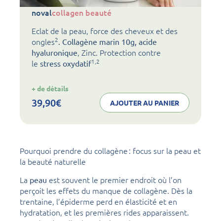
noval
collagen beauté
Eclat de la peau, force des cheveux et des
2
ongles
. Collagène marin 10g, acide
, Zinc. Protection contre
hyaluronique
1,2
le
stress oxydatif
:
+ de détails
noval
collagen
39,90
€
AJOUTER AU PANIER
beauté
Pourquoi prendre du collagène : focus sur la peau et
la beauté naturelle
La
est souvent le premier endroit où l’on
peau
perçoit les effets du manque de collagène. Dès la
trentaine, l’épiderme perd en élasticité et en
hydratation, et les premières rides apparaissent.