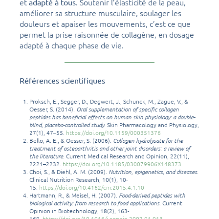
et
. Soutenir l’élasticité de la peau,
adapté à tous
améliorer sa structure musculaire, soulager les
douleurs et apaiser les mouvements, c’est ce que
permet la prise raisonnée de collagène, en dosage
adapté à chaque phase de vie.
Références scientifiques
Proksch, E., Segger, D., Degwert, J., Schunck, M., Zague, V., &
Oesser, S. (2014).
Oral supplementation of specific collagen
peptides has beneficial effects on human skin physiology: a double-
blind, placebo-controlled study
. Skin Pharmacology and Physiology,
27(1), 47–55.
https://doi.org/10.1159/000351376
Bello, A. E., & Oesser, S. (2006).
Collagen hydrolysate for the
treatment of osteoarthritis and other joint disorders: a review of
the literature
. Current Medical Research and Opinion, 22(11),
2221–2232.
https://doi.org/10.1185/030079906X148373
Choi, S., & Diehl, A. M. (2009).
Nutrition, epigenetics, and diseases
.
Clinical Nutrition Research, 10(1), 10-
15.
https://doi.org/10.4162/cnr.2015.4.1.10
Hartmann, R., & Meisel, H. (2007).
Food-derived peptides with
biological activity: from research to food applications
. Current
Opinion in Biotechnology, 18(2), 163-
169.
https://doi.org/10.1016/j.copbio.2007.01.013