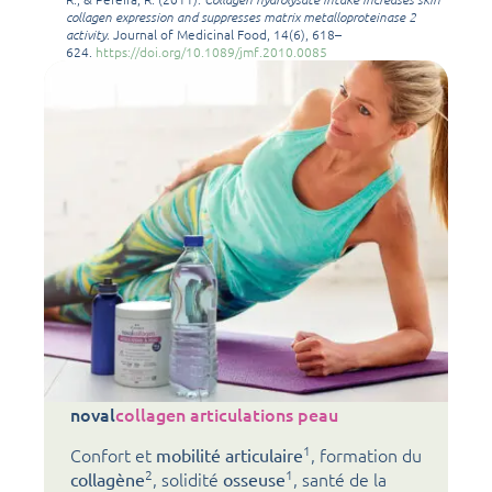
collagen expression and suppresses matrix metalloproteinase 2
activity
. Journal of Medicinal Food, 14(6), 618–
624.
https://doi.org/10.1089/jmf.2010.0085
noval
collagen articulations peau
1
Confort et
, formation du
mobilité articulaire
2
1
, solidité
, santé de la
collagène
osseuse