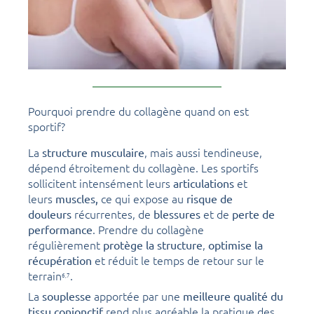
Pourquoi prendre du collagène quand on est
sportif?
La
, mais aussi tendineuse,
structure musculaire
dépend étroitement du collagène. Les sportifs
sollicitent intensément leurs
et
articulations
leurs
ce qui expose au
muscles,
risque de
récurrentes, de
et de
douleurs
blessures
perte de
. Prendre du collagène
performance
régulièrement
,
protège la structure
optimise la
et réduit le temps de retour sur le
récupération
terrain
.
6,
7
La
apportée par une
souplesse
meilleure qualité du
rend plus agréable la pratique des
tissu conjonctif