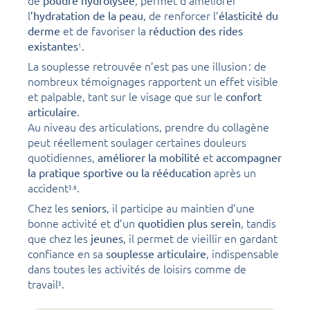
de
, permet d’améliorer
poudre hydrolysée
l
, de renforcer l’
’hydratation de la peau
élasticité du
et de favoriser la
derme
réduction des rides
.
existantes
1
La souplesse retrouvée n’est pas une illusion : de
nombreux témoignages rapportent un effet visible
et palpable, tant sur le visage que sur le
confort
.
articulaire
Au niveau des articulations, prendre du collagène
peut réellement soulager certaines douleurs
quotidiennes,
et
améliorer la mobilité
accompagner
après un
la pratique sportive ou la rééducation
accident
.
3,
6
Chez les
, il participe au maintien d’une
seniors
bonne activité et d’un
, tandis
quotidien plus serein
que chez les
, il permet de vieillir en gardant
jeunes
confiance en sa
, indispensable
souplesse articulaire
dans toutes les activités de loisirs comme de
travail
.
5