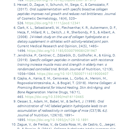
Hexsel, D., Zague, V., Schunck, M., Siega, C., & Camozzato, F.
(2017).
Oral supplementation with specific bioactive collagen
peptides improves nail growth and reduces nail brittleness
. Journal
of Cosmetic Dermatology, 16(4), 520–
526.
https://doi.org/10.1111/jocd.12341
Clark, K. L., Sebastianelli, W., Flechsenhar, K. R., Aukermann, D. F.,
Meza, F., Millard, R. L., Deitch, J. R., Sherbondy, P. S., & Albert, A.
(2008).
24-Week study on the use of collagen hydrolysate as a
dietary supplement in athletes with activity-related joint pain
.
Current Medical Research and Opinion, 24(5), 1485–
1496.
https://doi.org/10.1185/030079908X291967
Jendricke, P., Centner, C., Zdzieblik, D., Gollhofer, A., & König, D.
(2019).
Specific collagen peptides in combination with resistance
training increase muscle mass and strength in elderly men: a
randomized controlled trial
. British Journal of Nutrition, 121(9),
1056–1064.
https://doi.org/10.1017/S0007114519000407
Czajka, A., Kania, E. M., Genovese, L., Corbo, A., Meroni, M.,
Rogowska-Wrzesinska, A., & Bogiel, T. (2018).
Marine Collagen: A
Promising Biomaterial for Wound Healing, Skin Anti-Aging, and
Bone Regeneration
. Marine Drugs, 16(11),
465.
https://doi.org/10.3390/md16110465
Oesser, S., Adam, M., Babel, W., & Seifert, J. (1999).
Oral
administration of 14C labeled gelatin hydrolysate leads to an
accumulation of radioactivity in cartilage of mice (C57/BL 6J)
.
Journal of Nutrition, 129(10), 1891–
1895.
https://doi.org/10.1093/jn/129.10.1891
Zague, V., de Freitas, V., da Costa Rosa, M., de Castro, G., Jaeger,
R., & Pereira, R. (2011).
Collagen hydrolysate intake increases skin