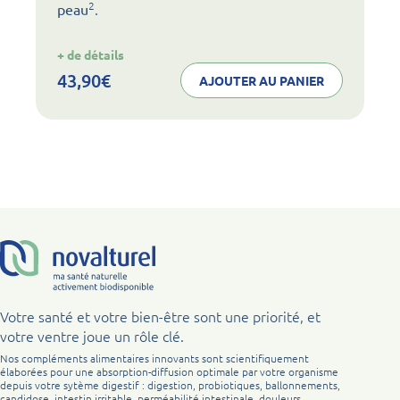
2
.
peau
:
+ de détails
noval
collagen
43,90
€
AJOUTER AU PANIER
articulations
peau
Votre santé et votre bien-être sont une priorité, et
votre ventre joue un rôle clé.
Nos compléments alimentaires innovants sont scientifiquement
élaborées pour une absorption-diffusion optimale par votre organisme
depuis votre sytème digestif : digestion, probiotiques, ballonnements,
candidose, intestin irritable, perméabilité intestinale, douleurs