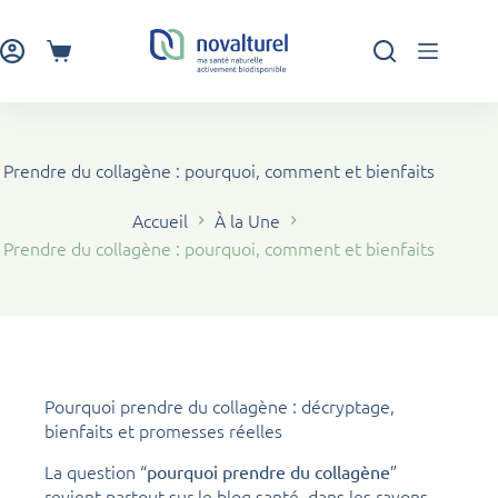
Passer
au
contenu
Panier
d’achat
Prendre du collagène : pourquoi, comment et bienfaits
Accueil
À la Une
Prendre du collagène : pourquoi, comment et bienfaits
Pourquoi prendre du collagène : décryptage,
bienfaits et promesses réelles
La question “
”
pourquoi prendre du collagène
revient partout sur le blog santé, dans les rayons