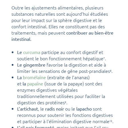
Outre les ajustements alimentaires, plusieurs
substances naturelles sont aujourd’hui étudiées
pour leur impact sur la sphère digestive et le
confort intestinal. Elles ne constituent pas des
traitements, mais peuvent
contribuer au bien-être
.
intestinal
participe au confort digestif et
Le
curcuma
soutient le bon fonctionnement hépatique
.
7
favorise la digestion et aide à
Le gingembre
limiter les sensations de gêne post-prandiales
.
8
(extraite de l’ananas)
La
bromélaïne
et
(issue de la papaye) sont des
la
papaïne
enzymes digestives végétales
traditionnellement utilisées pour faciliter la
digestion des protéines
.
9
, le
ou le
sont
L’artichaut
radis noir
lapacho
reconnus pour soutenir les fonctions digestives
et participer à l’élimination digestive normale
.
10
, moins irritant que l’ail cru,
L’ail noir fermenté