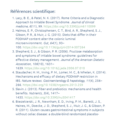
Références scientifique:
Lacy, B. E., & Patel, N. K. (2017). Rome Criteria and a Diagnostic
Approach to Irritable Bowel Syndrome.
Journal of clinical
medicine
,
6
(11), 99.
https://doi.org/10.3390/jcm6110099
Halmos, E. P., Christophersen, C. T., Bird, A. R., Shepherd, S. J.,
Gibson, P. R., & Muir, J. G. (2015). Diets that differ in their
FODMAP content alter the colonic luminal
microenvironment.
Gut
,
64
(1), 93–
100.
https://doi.org/10.1136/gutjnl-2014-307264
Shepherd, S. J., & Gibson, P. R. (2006). Fructose malabsorption
and symptoms of irritable bowel syndrome: guidelines for
effective dietary management.
Journal of the American Dietetic
Association
,
106
(10), 1631–
1639.
https://doi.org/10.1016/j.jada.2006.07.010
Staudacher, H. M., Irving, P. M., Lomer, M. C., & Whelan, K. (2014).
Mechanisms and efficacy of dietary FODMAP restriction in
IBS.
Nature reviews. Gastroenterology & hepatology
,
11
(4), 256–
266.
https://doi.org/10.1038/nrgastro.2013.259
Slavin J. (2013). Fiber and prebiotics: mechanisms and health
benefits.
Nutrients
,
5
(4), 1417–
1435.
https://doi.org/10.3390/nu5041417
Biesiekierski, J. R., Newnham, E. D., Irving, P. M., Barrett, J. S.,
Haines, M., Doecke, J. D., Shepherd, S. J., Muir, J. G., & Gibson, P.
R. (2011). Gluten causes gastrointestinal symptoms in subjects
without celiac disease: a double-blind randomized placebo-