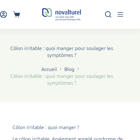
Passer
au
contenu
Panier
d’achat
Côlon irritable : quoi manger pour soulager les
symptômes ?
Accueil
Blog
Côlon irritable : quoi manger pour soulager les
symptômes ?
Côlon irritable : quoi manger ?
Le côlon irritable, également appelé syndrome de