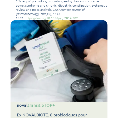
Efficacy of prebiotics, probiotics, and synbiotics in irritable
bowel syndrome and chronic idiopathic constipation: systematic
review and meta-analysis.
The American journal of
gastroenterology
,
109
(10), 1547–
1562.
https://doi.org/10.1038/ajg.2014.202
noval
transit STOP+
pour
Ex NOVALBIOTE. 8 probiotiques