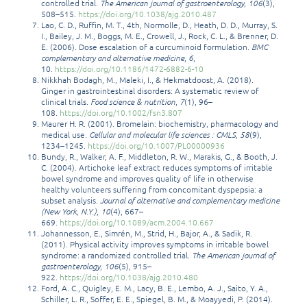
controlled trial.
The American journal of gastroenterology
,
106
(3),
508–515.
https://doi.org/10.1038/ajg.2010.487
Lao, C. D., Ruffin, M. T., 4th, Normolle, D., Heath, D. D., Murray, S.
I., Bailey, J. M., Boggs, M. E., Crowell, J., Rock, C. L., & Brenner, D.
E. (2006). Dose escalation of a curcuminoid formulation.
BMC
complementary and alternative medicine
,
6
,
10.
https://doi.org/10.1186/1472-6882-6-10
Nikkhah Bodagh, M., Maleki, I., & Hekmatdoost, A. (2018).
Ginger in gastrointestinal disorders: A systematic review of
clinical trials.
Food science & nutrition
,
7
(1), 96–
108.
https://doi.org/10.1002/fsn3.807
Maurer H. R. (2001). Bromelain: biochemistry, pharmacology and
medical use.
Cellular and molecular life sciences : CMLS
,
58
(9),
1234–1245.
https://doi.org/10.1007/PL00000936
Bundy, R., Walker, A. F., Middleton, R. W., Marakis, G., & Booth, J.
C. (2004). Artichoke leaf extract reduces symptoms of irritable
bowel syndrome and improves quality of life in otherwise
healthy volunteers suffering from concomitant dyspepsia: a
subset analysis.
Journal of alternative and complementary medicine
(New York, N.Y.)
,
10
(4), 667–
669.
https://doi.org/10.1089/acm.2004.10.667
Johannesson, E., Simrén, M., Strid, H., Bajor, A., & Sadik, R.
(2011). Physical activity improves symptoms in irritable bowel
syndrome: a randomized controlled trial.
The American journal of
gastroenterology
,
106
(5), 915–
922.
https://doi.org/10.1038/ajg.2010.480
Ford, A. C., Quigley, E. M., Lacy, B. E., Lembo, A. J., Saito, Y. A.,
Schiller, L. R., Soffer, E. E., Spiegel, B. M., & Moayyedi, P. (2014).