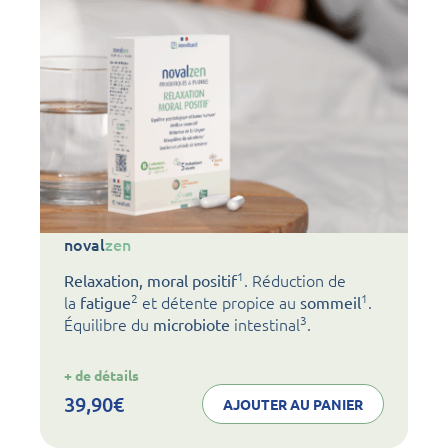
noval
zen
1
. Réduction de
Relaxation, moral positif
2
1
la
et détente propice au
.
fatigue
sommeil
3
Équilibre du
intestinal
.
microbiote
:
+ de détails
noval
zen
39,90
€
AJOUTER AU PANIER