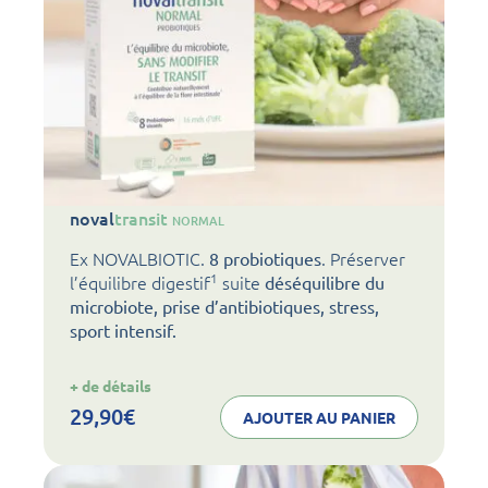
noval
transit
NORMAL
Ex NOVALBIOTIC.
. Préserver
8 probiotiques
1
l’équilibre digestif
suite
déséquilibre du
microbiote, prise d’antibiotiques, stress,
sport intensif.
:
+ de détails
noval
transit
29,90
€
AJOUTER AU PANIER
NORMAL