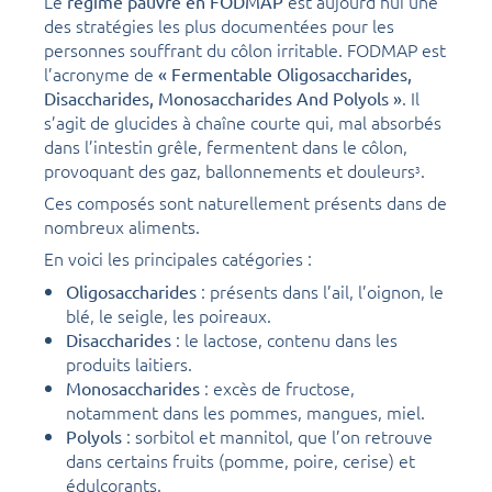
Le
est aujourd’hui une
régime pauvre en FODMAP
des stratégies les plus documentées pour les
personnes souffrant du côlon irritable. FODMAP est
l’acronyme de
« Fermentable Oligosaccharides,
. Il
Disaccharides, Monosaccharides And Polyols »
s’agit de glucides à chaîne courte qui, mal absorbés
dans l’intestin grêle, fermentent dans le côlon,
provoquant des gaz, ballonnements et douleurs
.
3
Ces composés sont naturellement présents dans de
nombreux aliments.
En voici les principales catégories :
: présents dans l’ail, l’oignon, le
Oligosaccharides
blé, le seigle, les poireaux.
: le lactose, contenu dans les
Disaccharides
produits laitiers.
: excès de fructose,
Monosaccharides
notamment dans les pommes, mangues, miel.
: sorbitol et mannitol, que l’on retrouve
Polyols
dans certains fruits (pomme, poire, cerise) et
édulcorants.