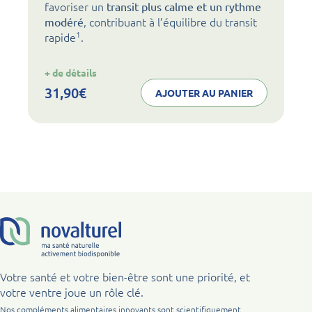
favoriser un
transit plus calme et un rythme
, contribuant à l’équilibre du transit
modéré
1
rapide
.
:
+ de détails
noval
transit
31,90
€
AJOUTER AU PANIER
STOP+
Votre santé et votre bien-être sont une priorité, et
votre ventre joue un rôle clé.
Nos compléments alimentaires innovants sont scientifiquement