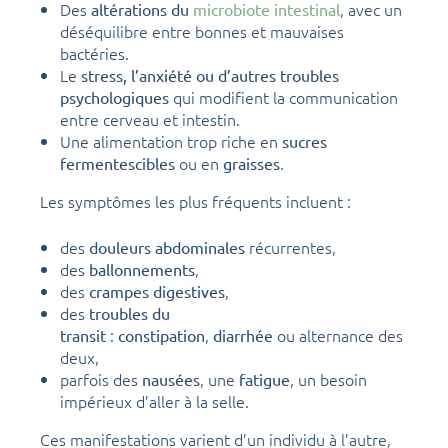
Des
, avec un
altérations du
microbiote intestinal
déséquilibre entre bonnes et mauvaises
bactéries.
Le
stress, l’anxiété ou d’autres troubles
qui modifient la communication
psychologiques
entre cerveau et intestin.
Une alimentation trop riche en
sucres
ou en
.
fermentescibles
graisses
Les symptômes les plus fréquents incluent :
des
récurrentes,
douleurs abdominales
des
,
ballonnements
des
,
crampes digestives
des
troubles du
:
,
ou alternance des
transit
constipation
diarrhée
deux,
parfois des
, une
, un besoin
nausées
fatigue
impérieux d’aller à la selle.
Ces manifestations varient d’un individu à l’autre,