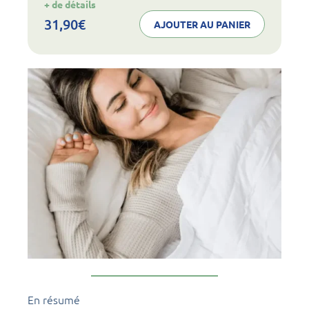
:
+ de détails
noval
transit
31,90
€
AJOUTER AU PANIER
LAXA10
En résumé