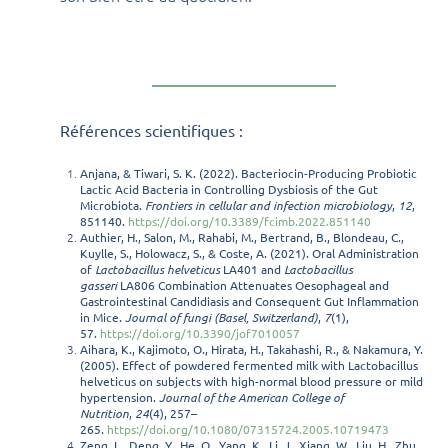
Références scientifiques
:
Anjana, & Tiwari, S. K. (2022). Bacteriocin-Producing Probiotic
Lactic Acid Bacteria in Controlling Dysbiosis of the Gut
Microbiota.
Frontiers in cellular and infection microbiology
,
12
,
851140.
https://doi.org/10.3389/fcimb.2022.851140
Authier, H., Salon, M., Rahabi, M., Bertrand, B., Blondeau, C.,
Kuylle, S., Holowacz, S., & Coste, A. (2021). Oral Administration
of
Lactobacillus helveticus
LA401 and
Lactobacillus
gasseri
LA806 Combination Attenuates Oesophageal and
Gastrointestinal Candidiasis and Consequent Gut Inflammation
in Mice.
Journal of fungi (Basel, Switzerland)
,
7
(1),
57.
https://doi.org/10.3390/jof7010057
Aihara, K., Kajimoto, O., Hirata, H., Takahashi, R., & Nakamura, Y.
(2005). Effect of powdered fermented milk with Lactobacillus
helveticus on subjects with high-normal blood pressure or mild
hypertension.
Journal of the American College of
Nutrition
,
24
(4), 257–
265.
https://doi.org/10.1080/07315724.2005.10719473
Zeng, L., Deng, Y., He, Q., Yang, K., Li, J., Xiang, W., Liu, H., Zhu,