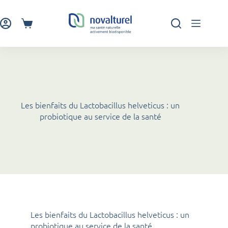
Passer
au
contenu
Panier
d’achat
Les bienfaits du Lactobacillus helveticus : un
probiotique au service de la santé
Les bienfaits du Lactobacillus helveticus : un
probiotique au service de la santé