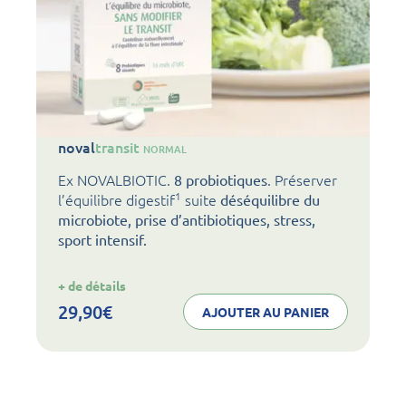
noval
transit
NORMAL
Ex NOVALBIOTIC.
. Préserver
8 probiotiques
1
l’équilibre digestif
suite
déséquilibre du
microbiote, prise d’antibiotiques, stress,
sport intensif.
:
+ de détails
noval
transit
29,90
€
AJOUTER AU PANIER
NORMAL