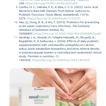
268.
https://doi.org/10.5851/kosfa.2023.e83
Coelho, M. C., Malcata, F. X., & Silva, C. C. G. (2022). Lactic Acid
Bacteria in Raw-Milk Cheeses: From Starter Cultures to
Probiotic Functions.
Foods (Basel, Switzerland)
,
11
(15),
2276.
https://doi.org/10.3390/foods11152276
.
Hao, Q., Dong, B. R., & Wu, T. (2015). Probiotics for preventing
acute upper respiratory tract infections.
The Cochrane
database of systematic reviews
, (2),
CD006895.
https://doi.org/10.1002/14651858.CD006895.pub3
Harahap, I. A., Moszak, M., Czlapka-Matyasik, M., Skrypnik, K.,
Bogdański, P., & Suliburska, J. (2024). Effects of daily probiotic
supplementation with
Lactobacillus acidophilus
on calcium
status, bone metabolism biomarkers, and bone mineral density
in postmenopausal women: a controlled and randomized clinical
study.
Frontiers in nutrition
,
11
,
1401920.
https://doi.org/10.3389/fnut.2024.1401920