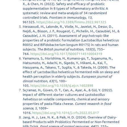
X., & Chen, H. (2022). Safety and efficacy of probiotic
supplementation in 8 types of inflammatory arthritis: A
systematic review and meta-analysis of 34 randomized
controlled trials.
Frontiers in immunology
,
13
,
961325.
https://doi.org/10.3389/fimmu.2022.961325
Messaoudi, M., Lalonde, R., Violle, N., Javelot, H., Desor, D.,
Nejdi, A., Bisson, J. F., Rougeot, C., Pichelin, M., Cazaubiel, M., &
Cazaubiel, J. M. (2011). Assessment of psychotropic-like
properties of a probiotic formulation (Lactobacillus helveticus
R0052 and Bifidobacterium longum R0175) in rats and human
subjects.
The British journal of nutrition
,
105
(5), 755–
764.
https://doi.org/10.1017/S0007114510004319
Yamamura, S., Morishima, H., Kumano-go, T., Suganuma, N.,
Matsumoto, H., Adachi, H., Sigedo, Y., Mikami, A., Kai, T.,
Masuyama, A., Takano, T., Sugita, Y., & Takeda, M. (2009). The
effect of Lactobacillus helveticus fermented milk on sleep and
health perception in elderly subjects.
European journal of
clinical nutrition
,
63
(1), 100–
105.
https://doi.org/10.1038/sj.ejcn.1602898
Sıçramaz, H., Güven, O. T., Can, A., Ayar, A., & Gül, Y. (2022).
Impact of different starter cultures and
Lactobacillus
helveticus
on volatile components, chemical and sensory
properties of pasta filata cheese.
Current research in food
science
,
5
, 1009–
1016.
https://doi.org/10.1016/j.crfs.2022.05.017
Jang, H. J., Lee, N. K., & Paik, H. D. (2024). Overview of Dairy-
based Products with Probiotics: Fermented or Non-fermented
Milk Drink.
Food science of animal resources
,
44
(2), 255–