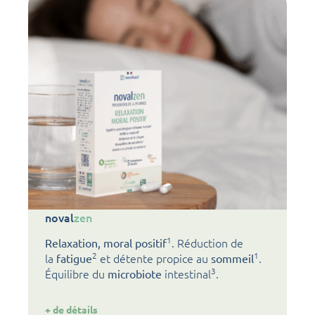
noval
zen
1
. Réduction de
Relaxation, moral positif
2
1
la
et détente propice au
.
fatigue
sommeil
3
Équilibre du
intestinal
.
microbiote
:
+ de détails