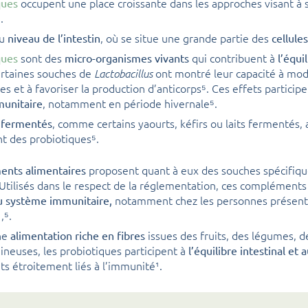
occupent une place croissante dans les approches visant à 
ques
.
au
, où se situe une grande partie des
niveau de l’intestin
cellule
sont des
qui contribuent à
ques
micro-organismes vivants
l’équi
ertaines souches de
ont montré leur capacité à mod
Lactobacillus
s et à favoriser la production d’anticorps⁵. Ces effets participe
, notamment en période hivernale⁵.
munitaire
, comme certains yaourts, kéfirs ou laits fermentés,
 fermentés
t des probiotiques⁵.
proposent quant à eux des souches spécifiqu
nts alimentaires
 Utilisés dans le respect de la réglementation, ces complément
notamment chez les personnes présent
u système immunitaire,
,⁵.
ne
issues des fruits, des légumes, 
alimentation riche en fibres
ineuses, les probiotiques participent à
l’équilibre intestinal et 
s étroitement liés à l’immunité¹.