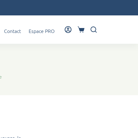
Contact
Espace PRO
Panier
d’achat
e
ueuses, la