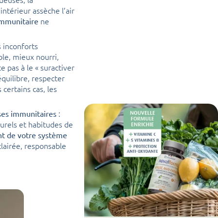
intérieur assèche l’air
ne
immunitaire
s inconforts
ble, mieux nourri,
e pas à le « suractiver
quilibre, respecter
 certains cas, les
:
ses immunitaires
turels et habitudes de
t de votre système
clairée, responsable