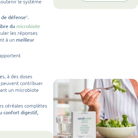
soutenir le système
¹.
s de défense
libre du
microbiote
uler les réponses
nt à un
meilleur
 apportent
es, à des doses
s peuvent contribuer
ant un microbiote
des céréales complètes
au confort digestif,