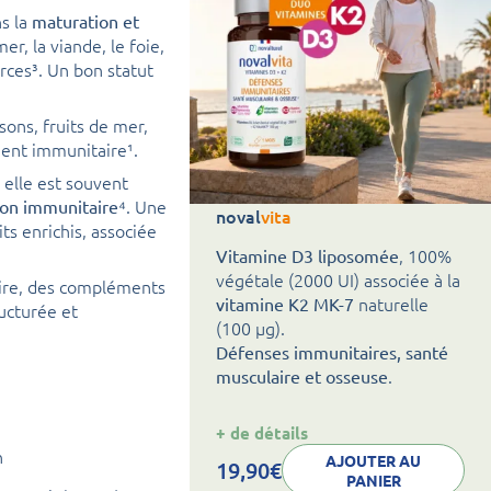
s la
maturation et
mer, la viande, le foie,
rces³. Un bon statut
sons, fruits de mer,
ent immunitaire¹.
 elle est souvent
⁴. Une
ion immunitaire
noval
vita
ts enrichis, associée
, 100%
Vitamine D3 liposomée
végétale (2000 UI) associée à la
aire, des compléments
naturelle
vitamine K2 MK-7
ucturée et
(100 µg).
Défenses immunitaires, santé
.
musculaire et osseuse
:
+ de détails
noval
vita
n
AJOUTER AU
19,90
€
PANIER