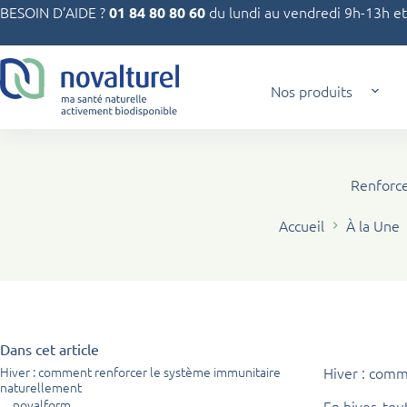
Passer
BESOIN D’AIDE ?
du lundi au vendredi 9h-13h e
01 84 80 80 60
au
contenu
Nos produits
Renforce
Accueil
À la Une
Dans cet article
Hiver : comment renforcer le système immunitaire
Hiver : comm
naturellement
novalform
En hiver, tou