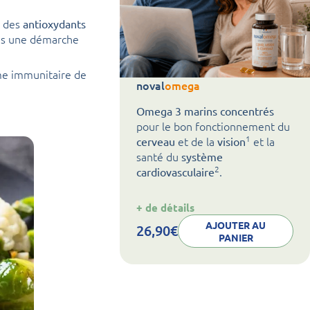
 des
antioxydants
dans une démarche
ème immunitaire de
noval
omega
Omega 3 marins concentrés
pour le bon fonctionnement du
1
et de la
et la
cerveau
vision
santé du
système
2
.
cardiovasculaire
:
+ de détails
noval
omega
AJOUTER AU
26,90
€
PANIER