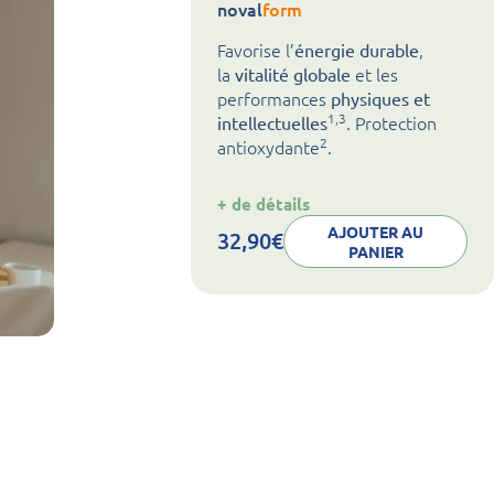
noval
form
Favorise l’
,
énergie durable
la
et les
vitalité globale
performances
physiques et
1,3
. Protection
intellectuelles
2
antioxydante
.
:
+ de détails
noval
form
AJOUTER AU
32,90
€
PANIER