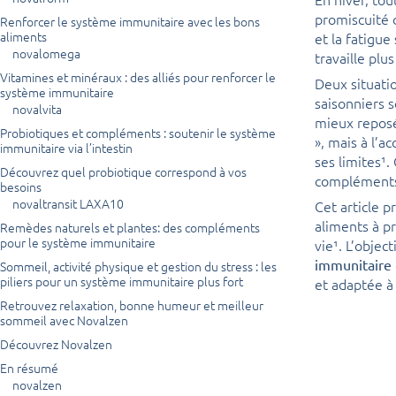
promiscuité d
Renforcer le système immunitaire avec les bons
aliments
et la fatigue
novalomega
travaille plus
Vitamines et minéraux : des alliés pour renforcer le
Deux situatio
système immunitaire
saisonniers s
novalvita
mieux reposé
Probiotiques et compléments : soutenir le système
», mais à l’a
immunitaire via l’intestin
ses limites¹.
Découvrez quel probiotique correspond à vos
compléments 
besoins
novaltransit LAXA10
Cet article p
aliments à p
Remèdes naturels et plantes: des compléments
pour le système immunitaire
vie¹. L’objec
immunitaire
Sommeil, activité physique et gestion du stress : les
piliers pour un système immunitaire plus fort
et adaptée à
Retrouvez relaxation, bonne humeur et meilleur
sommeil avec Novalzen
Découvrez Novalzen
En résumé
novalzen