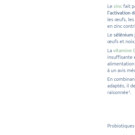
Le
fait 
zinc
l’activation
les œufs, le
en zinc cont
Le
sélénium
œufs et noix, 
La
vitamine 
insuffisante 
alimentation
à un avis mé
En combinant
adaptés, il 
raisonnée¹.
Probiotiques