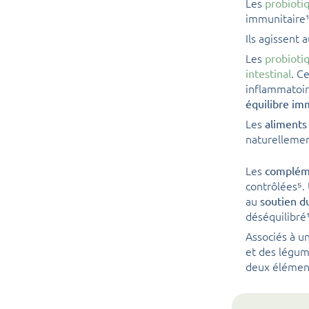
Les
probioti
immunitaire¹
Ils agissent 
Les
probioti
. C
intestinal
inflammatoire
équilibre im
Les
aliments
naturellemen
Les
compléme
contrôlées⁵.
au
soutien d
déséquilibré¹
Associés à u
et des légum
deux élément