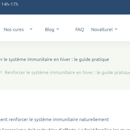
t 14h-17h
Nos cures
Blog
FAQ
Novalturel
r le système immunitaire en hiver : le guide pratique
Renforcer le système immunitaire en hiver : le guide pratiqu
ent renforcer le système immunitaire naturellement
t l’organisme doit redoubler d’efforts. Le froid fragilise les muq