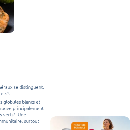
néraux se distinguent.
ets¹.
et
 globules blancs
e trouve principalement
es verts². Une
mmunitaire, surtout