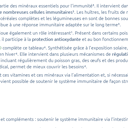
partie des minéraux essentiels pour l’immunité³. Il intervient dan
³. Les huîtres, les fruits de 
 de nombreuses cellules immunitaires
s céréales complètes et les légumineuses en sont de bonnes sou
ribue à une réponse immunitaire adaptée sur le long terme³.
joue également un rôle intéressant¹. Présent dans certains pois
il participe à la
et au bon fonctionnem
protection antioxydante
complète ce tableau⁴. Synthétisée grâce à l’exposition solaire,
D
en hiver⁴. Elle intervient dans plusieurs mécanismes de
régulat
 incluant régulièrement du poisson gras, des œufs et des produi
dical, permet de mieux couvrir les besoins⁴.
 ces vitamines et ces minéraux via l’alimentation et, si nécess
devient possible de soutenir le système immunitaire de façon str
 et compléments : soutenir le système immunitaire via l’intesti