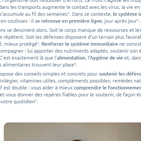
ans les transports augmente le contact avec les virus, la vie en 
 s’accumule au fil des semaines¹. Dans ce contexte,
le système 
 en coulisses : il
, jour après jour¹.
se retrouve en première ligne
ns se dessinent alors. Soit le corps manque de ressources et le
e répètent. Soit les défenses disposent d’un terrain plus favora
, mieux protégé¹.
ne consist
Renforcer le système immunitaire
ccompagner : lui apporter des nutriments adaptés, soutenir son é
 C’est exactement là que l’
, l’
et, dans
alimentation
hygiène de vie
alimentaires trouvent leur place¹.
ropose des conseils simples et concrets pour
soutenir les défen
rivilégier, vitamines utiles, compléments possibles, remèdes na
tif est double : vous aider à mieux
comprendre le fonctionnemen
et vous donner des repères fiables pour le soutenir, de façon é
 votre quotidien¹.