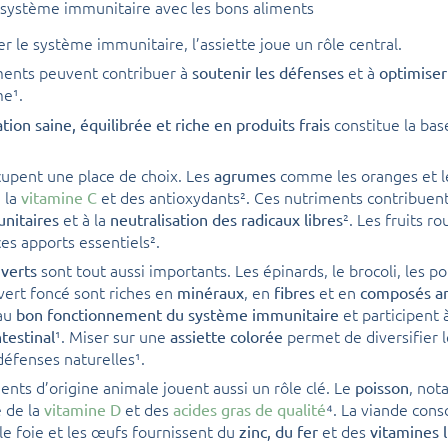
 système immunitaire avec les bons aliments
r le système immunitaire, l’assiette joue un rôle central.
ments peuvent contribuer à
et à
soutenir les défenses
optimiser
me¹.
constitue la bas
tion saine, équilibrée et riche en produits frais
upent une place de choix. Les
comme les oranges et 
agrumes
 la
et des antioxydants². Ces nutriments contribuent
vitamine C
et à la
². Les fruits ro
unitaires
neutralisation des radicaux libres
es apports essentiels².
sont tout aussi importants. Les épinards, le brocoli, les po
verts
vert foncé sont riches en
, en
et en
minéraux
fibres
composés an
au
et participent à
bon fonctionnement du système immunitaire
¹. Miser sur une
permet de diversifier 
testinal
assiette colorée
défenses naturelles¹.
ents d’origine animale jouent aussi un rôle clé. Le
, not
poisson
 de la
et des
⁴. La viande co
vitamine D
acides gras de qualité
le foie et les œufs fournissent du
et des
zinc, du fer
vitamines 