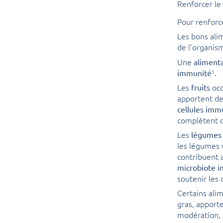
Renforcer le
Pour renforce
Les bons ali
de l’organis
Une
alimenta
¹.
immunité
Les
occ
fruits
apportent de
cellules imm
complètent c
Les
légumes 
les légumes 
contribuent 
microbiote in
soutenir les 
Certains alim
gras, apporte
modération, 