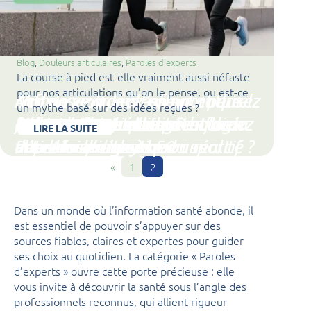
Blog
, 
Douleurs articulaires
, 
Paroles d'experts
La course à pied est-elle vraiment aussi néfaste
pour nos articulations qu’on le pense, ou est-ce
Safran, antidépresseur naturel
Arthrose : mieux comprendre
Mal de ventre à l’effort : pensez
La course à pied, un sport qui
un mythe basé sur des idées reçues ?
Musculation senior : Renforcez
Diagnostic et traitement de la
et psychobiotique : gérer la
et bien gérer cette pathologie
à l’hyperperméabilité
Prévenir le syndrome rotulien
favorise les douleurs
LIRE LA SUITE
votre corps après 50 ans
candidose digestive
dépression
Poussée d’arthrose du sportif
articulaire chronique
intestinale.
chez les skieurs
articulaires : mythe ou réalité ?
«
1
2
Dans un monde où l’information santé abonde, il
est essentiel de pouvoir s’appuyer sur des
sources fiables, claires et expertes pour guider
ses choix au quotidien. La catégorie « Paroles
d’experts » ouvre cette porte précieuse : elle
vous invite à découvrir la santé sous l’angle des
professionnels reconnus, qui allient rigueur