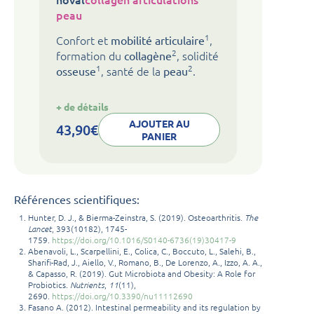
peau
1
Confort et
,
mobilité articulaire
2
formation du
, solidité
collagène
1
2
, santé de la
.
osseuse
peau
:
+ de détails
noval
collagen
AJOUTER AU
43,90
€
articulations
PANIER
peau
Références scientifiques:
Hunter, D. J., & Bierma-Zeinstra, S. (2019). Osteoarthritis.
The
Lancet
, 393(10182), 1745-
1759.
https://doi.org/10.1016/S0140-6736(19)30417-9
Abenavoli, L., Scarpellini, E., Colica, C., Boccuto, L., Salehi, B.,
Sharifi-Rad, J., Aiello, V., Romano, B., De Lorenzo, A., Izzo, A. A.,
& Capasso, R. (2019). Gut Microbiota and Obesity: A Role for
Probiotics.
Nutrients
,
11
(11),
2690.
https://doi.org/10.3390/nu11112690
Fasano A. (2012). Intestinal permeability and its regulation by