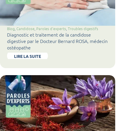
Blog
, 
Candidose
, 
Paroles d'experts
, 
Troubles digestifs
Diagnostic et traitement de la candidose
digestive par le Docteur Bernard ROSA, médecin
ostéopathe
LIRE LA SUITE