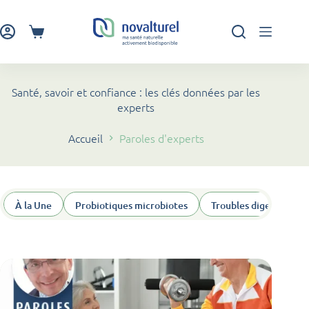
Passer
au
contenu
Panier
d’achat
Santé, savoir et confiance : les clés données par les
experts
Accueil
Paroles d'experts
À la Une
Probiotiques microbiotes
Troubles digestifs