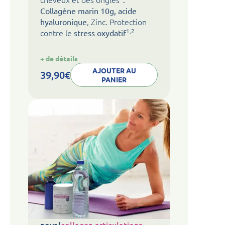
Collagène marin 10g, acide
, Zinc. Protection
hyaluronique
1,2
contre le
stress oxydatif
:
+ de détails
noval
collagen
AJOUTER AU
39,90
€
beauté
PANIER
noval
collagen articulations