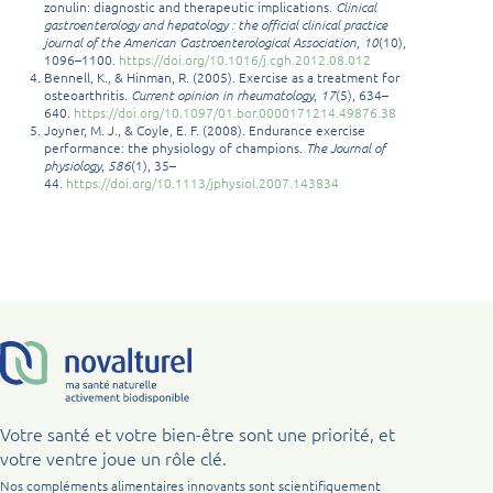
zonulin: diagnostic and therapeutic implications.
Clinical
gastroenterology and hepatology : the official clinical practice
journal of the American Gastroenterological Association
,
10
(10),
1096–1100.
https://doi.org/10.1016/j.cgh.2012.08.012
Bennell, K., & Hinman, R. (2005). Exercise as a treatment for
osteoarthritis.
Current opinion in rheumatology
,
17
(5), 634–
640.
https://doi.org/10.1097/01.bor.0000171214.49876.38
Joyner, M. J., & Coyle, E. F. (2008). Endurance exercise
performance: the physiology of champions.
The Journal of
physiology
,
586
(1), 35–
44.
https://doi.org/10.1113/jphysiol.2007.143834
Votre santé et votre bien-être sont une priorité, et
votre ventre joue un rôle clé.
Nos compléments alimentaires innovants sont scientifiquement