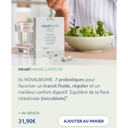
noval
transit LAXA10
Ex NOVALBIOME.
pour
7 probiotiques
favoriser un
et un
transit fluide, régulier
meilleur confort digestif. Equilibre de la flore
1
intestinale
(microbiote)
.
:
+ de détails
noval
transit
31,90
€
AJOUTER AU PANIER
LAXA10