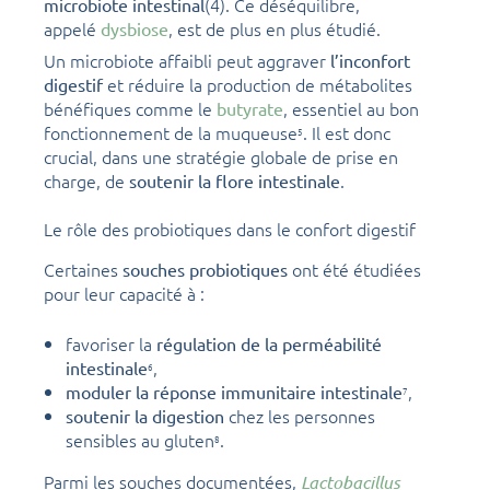
(4). Ce déséquilibre,
microbiote intestinal
appelé
, est de plus en plus étudié.
dysbiose
Un microbiote affaibli peut aggraver
l’inconfort
et réduire la production de métabolites
digestif
bénéfiques comme le
, essentiel au bon
butyrate
fonctionnement de la muqueuse
. Il est donc
5
crucial, dans une stratégie globale de prise en
charge, de
.
soutenir la flore intestinale
Le rôle des probiotiques dans le confort digestif
Certaines
ont été étudiées
souches probiotiques
pour leur capacité à :
favoriser la
régulation de la perméabilité
,
intestinale
6
,
moduler la réponse immunitaire intestinale
7
chez les personnes
soutenir la digestion
sensibles au gluten
.
8
Parmi les souches documentées,
Lactobacillus