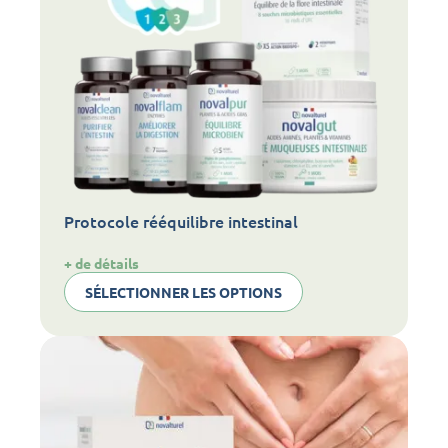
Protocole rééquilibre intestinal
:
+ de détails
Protocole
SÉLECTIONNER LES OPTIONS
rééquilibre
intestinal