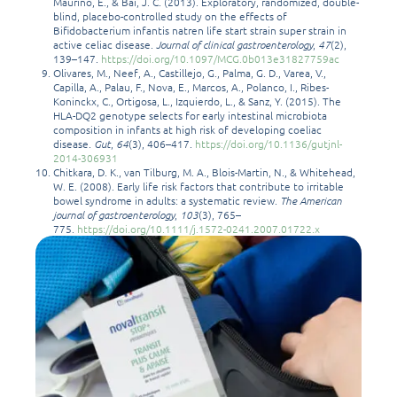
Mauriño, E., & Bai, J. C. (2013). Exploratory, randomized, double-
blind, placebo-controlled study on the effects of
Bifidobacterium infantis natren life start strain super strain in
active celiac disease.
Journal of clinical gastroenterology
,
47
(2),
139–147.
https://doi.org/10.1097/MCG.0b013e31827759ac
Olivares, M., Neef, A., Castillejo, G., Palma, G. D., Varea, V.,
Capilla, A., Palau, F., Nova, E., Marcos, A., Polanco, I., Ribes-
Koninckx, C., Ortigosa, L., Izquierdo, L., & Sanz, Y. (2015). The
HLA-DQ2 genotype selects for early intestinal microbiota
composition in infants at high risk of developing coeliac
disease.
Gut
,
64
(3), 406–417.
https://doi.org/10.1136/gutjnl-
2014-306931
Chitkara, D. K., van Tilburg, M. A., Blois-Martin, N., & Whitehead,
W. E. (2008). Early life risk factors that contribute to irritable
bowel syndrome in adults: a systematic review.
The American
journal of gastroenterology
,
103
(3), 765–
775.
https://doi.org/10.1111/j.1572-0241.2007.01722.x