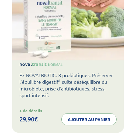
noval
transit
NORMAL
Ex NOVALBIOTIC.
. Préserver
8 probiotiques
1
l’équilibre digestif
suite
déséquilibre du
microbiote, prise d’antibiotiques, stress,
sport intensif.
:
+ de détails
noval
transit
29,90
€
AJOUTER AU PANIER
NORMAL