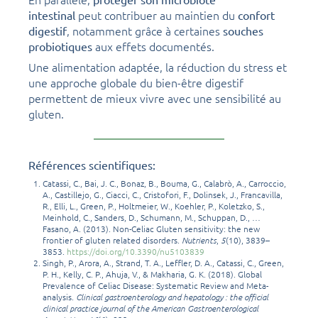
peut contribuer au maintien du
intestinal
confort
, notamment grâce à certaines
digestif
souches
aux effets documentés.
probiotiques
Une alimentation adaptée, la réduction du stress et
une approche globale du bien-être digestif
permettent de mieux vivre avec une sensibilité au
gluten.
Références scientifiques:
Catassi, C., Bai, J. C., Bonaz, B., Bouma, G., Calabrò, A., Carroccio,
A., Castillejo, G., Ciacci, C., Cristofori, F., Dolinsek, J., Francavilla,
R., Elli, L., Green, P., Holtmeier, W., Koehler, P., Koletzko, S.,
Meinhold, C., Sanders, D., Schumann, M., Schuppan, D., …
Fasano, A. (2013). Non-Celiac Gluten sensitivity: the new
frontier of gluten related disorders.
Nutrients
,
5
(10), 3839–
3853.
https://doi.org/10.3390/nu5103839
Singh, P., Arora, A., Strand, T. A., Leffler, D. A., Catassi, C., Green,
P. H., Kelly, C. P., Ahuja, V., & Makharia, G. K. (2018). Global
Prevalence of Celiac Disease: Systematic Review and Meta-
analysis.
Clinical gastroenterology and hepatology : the official
clinical practice journal of the American Gastroenterological