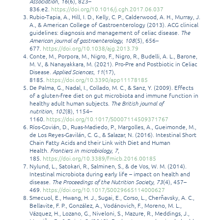
Association
,
16
(6), 823–
836.e2.
https://doi.org/10.1016/j.cgh.2017.06.037
Rubio-Tapia, A., Hill, I. D., Kelly, C. P., Calderwood, A. H., Murray, J.
A., & American College of Gastroenterology (2013). ACG clinical
guidelines: diagnosis and management of celiac disease.
The
American journal of gastroenterology
,
108
(5), 656–
677.
https://doi.org/10.1038/ajg.2013.79
Conte, M., Porpora, M., Nigro, F., Nigro, R., Budelli, A. L., Barone,
M. V., & Nanayakkara, M. (2021). Pro-Pre and Postbiotic in Celiac
Disease.
Applied Sciences
,
11
(17),
8185.
https://doi.org/10.3390/app11178185
De Palma, G., Nadal, I., Collado, M. C., & Sanz, Y. (2009). Effects
of a gluten-free diet on gut microbiota and immune function in
healthy adult human subjects.
The British journal of
nutrition
,
102
(8), 1154–
1160.
https://doi.org/10.1017/S0007114509371767
Ríos-Covián, D., Ruas-Madiedo, P., Margolles, A., Gueimonde, M.,
de Los Reyes-Gavilán, C. G., & Salazar, N. (2016). Intestinal Short
Chain Fatty Acids and their Link with Diet and Human
Health.
Frontiers in microbiology
,
7
,
185.
https://doi.org/10.3389/fmicb.2016.00185
Nylund, L., Satokari, R., Salminen, S., & de Vos, W. M. (2014).
Intestinal microbiota during early life – impact on health and
disease.
The Proceedings of the Nutrition Society
,
73
(4), 457–
469.
https://doi.org/10.1017/S0029665114000627
Smecuol, E., Hwang, H. J., Sugai, E., Corso, L., Cherñavsky, A. C.,
Bellavite, F. P., González, A., Vodánovich, F., Moreno, M. L.,
Vázquez, H., Lozano, G., Niveloni, S., Mazure, R., Meddings, J.,