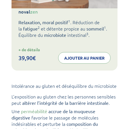
noval
zen
1
. Réduction de
Relaxation, moral positif
2
1
la
et détente propice au
.
fatigue
sommeil
3
Équilibre du
intestinal
.
microbiote
:
+ de détails
noval
zen
39,90
€
AJOUTER AU PANIER
Intolérance au gluten et déséquilibre du microbiote
L’exposition au gluten chez les personnes sensibles
peut
.
altérer l’intégrité de la barrière intestinale
Une
perméabilité
accrue de la muqueuse
favorise le passage de molécules
digestive
indésirables et perturbe la
composition du