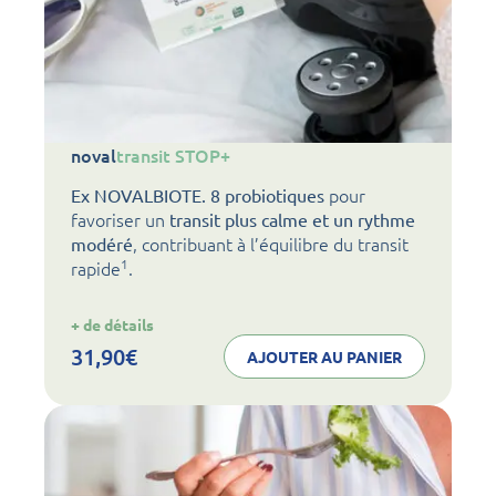
noval
transit STOP+
pour
Ex NOVALBIOTE. 8 probiotiques
favoriser un
transit plus calme et un rythme
, contribuant à l’équilibre du transit
modéré
1
rapide
.
:
+ de détails
noval
transit
31,90
€
AJOUTER AU PANIER
STOP+