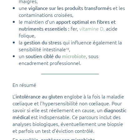
maigres,
une
et les
vigilance sur les produits transformés
contaminations croisées,
le maintien d’un
apport optimal en fibres et
fer,
vitamine D,
acide
nutriments essentiels :
folique,
la
qui influence également la
gestion du stress
sensibilité intestinale
,
10
un
, sous
soutien ciblé du
microbiote
encadrement professionnel.
En résumé
L’
englobe à la fois la maladie
intolérance au gluten
cœliaque et l’hypersensibilité non cœliaque. Pour
savoir si elle est réellement en cause, un
diagnostic
est indispensable. Ce parcours inclut des
médical
analyses biologiques, éventuellement une biopsie
et parfois un test d’éviction contrôlé.
En parallèle,
protéger son microbiote